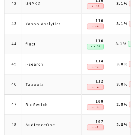
116
3.1%
UNPKG
42
↓ 
↓ -18
116
3.1%
Yahoo Analytics
43
↓ 
↓ -4
116
3.1%
fluct
44
↑ +
↑ + 18
114
3.0%
i-search
45
↓ 
↓ -2
112
3.0%
Taboola
46
↓ 
↓ -1
109
2.9%
BidSwitch
47
↓ 
↓ -1
107
2.8%
AudienceOne
48
↓ 
↓ -2