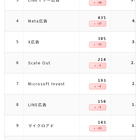
↓ -10
435
4.
Meta広告
4
↓ -17
305
3.
X広告
5
↓ -71
214
2.
Scale Out
6
↓ -1
193
2.
Microsoft Invest
7
↓ -4
150
1.
LINE広告
8
↓ -3
143
1.
マイクロアド
9
↓ -21