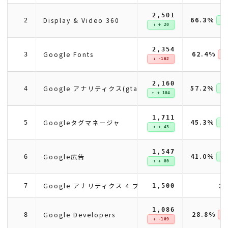
2,501
66.3%
Display & Video 360
2
↑ +
↑ + 20
2,354
62.4%
Google Fonts
3
↓ 
↓ -162
2,160
57.2%
Google アナリティクス(gtag)
4
↑ +
↑ + 104
1,711
45.3%
Googleタグマネージャ
5
↑ +
↑ + 43
1,547
41.0%
Google広告
6
↑ +
↑ + 80
Google アナリティクス 4 プロパティ
3
7
1,500
1,086
28.8%
Google Developers
8
↓ 
↓ -109