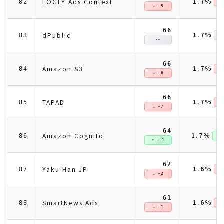
1.7%
LOGLY Ads Context
82
↓ 
↓ -5
66
1.7%
dPublic
83
--
66
1.7%
Amazon S3
84
↓ 
↓ -8
66
1.7%
TAPAD
85
↓ 
↓ -7
64
1.7%
Amazon Cognito
86
↑ +
↑ + 1
62
1.6%
Yaku Han JP
87
↓ 
↓ -2
61
1.6%
SmartNews Ads
88
↓ 
↓ -1