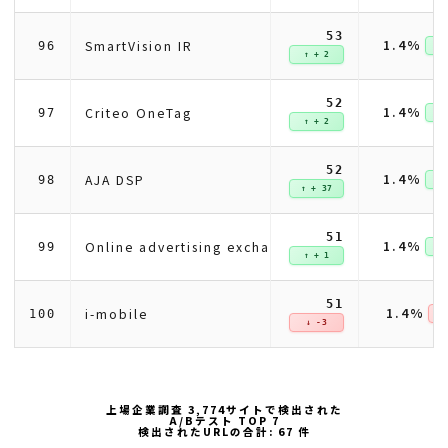
53
1.4%
SmartVision IR
96
↑ +
↑ + 2
52
1.4%
Criteo OneTag
97
↑ +
↑ + 2
52
1.4%
AJA DSP
98
↑ +
↑ + 37
51
1.4%
Online advertising exchange (Index Exchange)
99
↑ +
↑ + 1
51
1.4%
i-mobile
100
↓ 
↓ -3
上場企業調査 3,774サイトで検出された
A/Bテスト TOP 7
検出されたURLの合計: 67 件