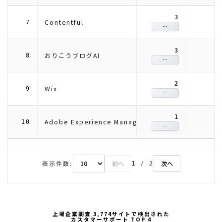
3
Contentful
7
--
3
おりこうブログAI
8
--
2
Wix
9
--
1
Adobe Experience Manager
10
--
表示件数:
前へ
次へ
1
/
2
上場企業調査 3,774サイトで検出された
カスタマーサポート TOP 4