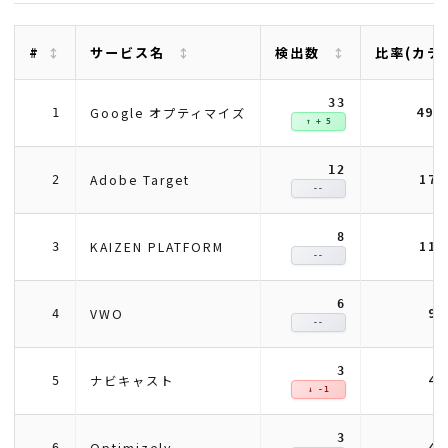
#
サービス名
検出数
比率(カテ
33
49.
Google オプティマイズ
1
↑ + 5
12
17
Adobe Target
2
--
8
11
KAIZEN PLATFORM
3
--
6
9.
VWO
4
--
3
4.
ナビキャスト
5
↓ -1
3
4.
Optimizely
6