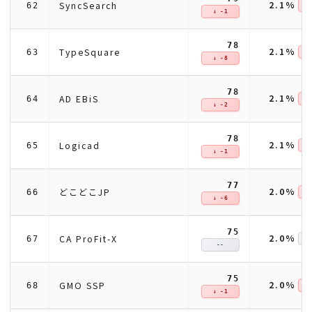
2.1%
SyncSearch
62
↓ 
↓ -1
78
2.1%
TypeSquare
63
↓ 
↓ -8
78
2.1%
AD EBiS
64
↓ 
↓ -2
78
2.1%
Logicad
65
↓ 
↓ -1
77
2.0%
どこどこJP
66
↓ 
↓ -6
75
2.0%
CA ProFit-X
67
--
75
2.0%
GMO SSP
68
↓ 
↓ -1