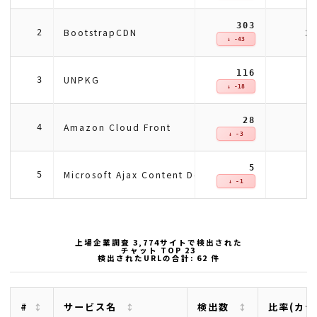
303
2
BootstrapCDN
2
↓ -43
116
UNPKG
3
↓ -18
28
Amazon Cloud Front
4
↓ -3
5
Microsoft Ajax Content Delivery Network
5
↓ -1
上場企業調査 3,774サイトで検出された
チャット TOP 23
検出されたURLの合計: 62 件
#
サービス名
検出数
比率(カテ