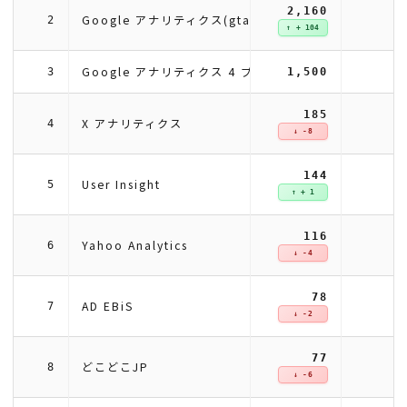
2,160
2
Google アナリティクス(gtag)
2
↑ + 104
Google アナリティクス 4 プロパティ
3
1,500
185
X アナリティクス
4
↓ -8
144
User Insight
5
↑ + 1
116
Yahoo Analytics
6
↓ -4
78
AD EBiS
7
↓ -2
77
どこどこJP
8
↓ -6