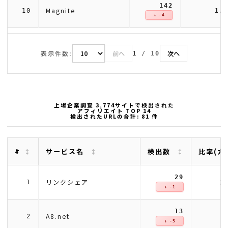
142
1.
Magnite
10
↓ -4
表示件数:
前へ
次へ
1
/
10
上場企業調査 3,774サイトで検出された
アフィリエイト TOP 14
検出されたURLの合計: 81 件
#
サービス名
検出数
比率(カ
29
3
リンクシェア
1
↓ -1
13
1
A8.net
2
↓ -5