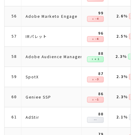
99
2.6%
Adobe Marketo Engage
56
↓ 
↓ -4
96
2.5%
IRパレット
57
↓ 
↓ -6
88
2.3%
Adobe Audience Manager
58
↑ +
↑ + 1
87
2.3%
SpotX
59
↓ 
↓ -3
86
2.3%
Geniee SSP
60
↓ 
↓ -1
80
2.1%
AdStir
61
--
79