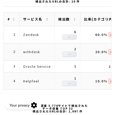
検出されたURLの合計: 10 件
#
サービス名
検出数
比率(カテゴリ内
6
60.0%
Zendesk
1
↓ -6
--
2
20.0%
withdesk
2
↓ -2
--
Oracle Service
10
3
1
1
10.0%
Helpfeel
4
↓ -1
--
上場企業調査 3,774サイトで検出された
データ収集 TOP 32
検出されたURLの合計: 1,097 件