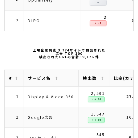
--
2
3.
DLPO
7
↓ -1
上場企業調査 3,774サイトで検出された
広告 TOP 100
検出されたURLの合計: 9,176 件
#
サービス名
検出数
比率(カテ
2,501
27.
Display & Video 360
1
↑ + 20
1,547
16.
Google広告
2
↑ + 80
545
5.
LINEヤフー広告
3