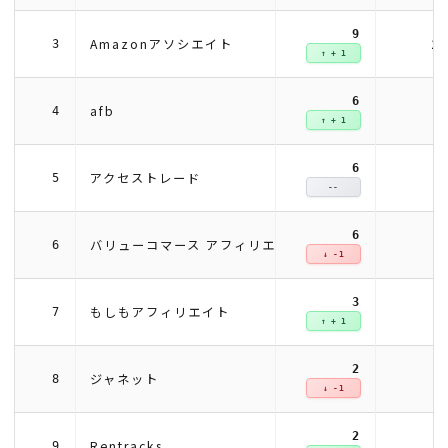
9
1
Amazonアソシエイト
3
↑ + 1
6
afb
4
↑ + 1
6
アクセストレード
5
--
6
バリューコマース アフィリエイト
6
↓ -1
3
もしもアフィリエイト
7
↑ + 1
2
ジャネット
8
↓ -1
2
Rentracks
9