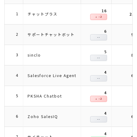
16
25
チャットプラス
1
↓ -2
6
9
サポートチャットボット
2
--
5
8
sinclo
3
--
4
6
Salesforce Live Agent
4
--
4
6
PKSHA Chatbot
5
↓ -2
4
6
Zoho SalesIQ
6
--
4
6