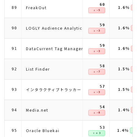
60
1.6%
FreakOut
89
↓ 
↓ -5
59
1.6%
LOGLY Audience Analytics
90
↓ 
↓ -3
59
1.6%
DataCurrent Tag Manager
91
↓ 
↓ -3
58
1.5%
List Finder
92
↓ 
↓ -7
57
1.5%
インタラクティブトラッカー
93
↓ 
↓ -3
54
1.4%
Media.net
94
↓ 
↓ -8
53
1.4%
Oracle Bluekai
95
↑ +
↑ + 3