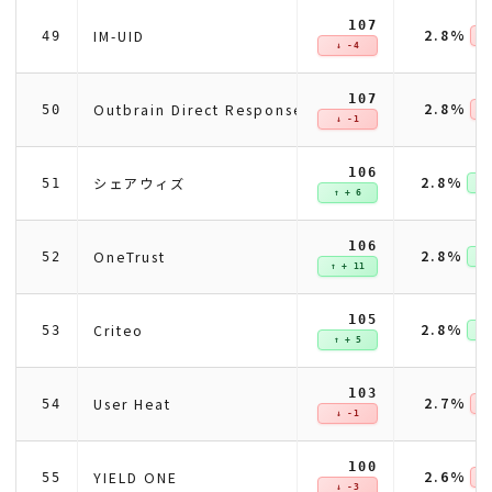
107
2.8%
IM-UID
49
↓ 
↓ -4
107
2.8%
Outbrain Direct Response
50
↓ 
↓ -1
106
2.8%
シェアウィズ
51
↑ +
↑ + 6
106
2.8%
OneTrust
52
↑ +
↑ + 11
105
2.8%
Criteo
53
↑ +
↑ + 5
103
2.7%
User Heat
54
↓ 
↓ -1
100
2.6%
YIELD ONE
55
↓ 
↓ -3