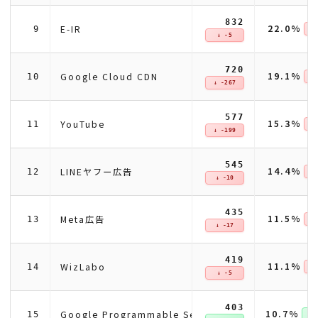
832
22.0%
E-IR
9
↓ 
↓ -5
720
19.1%
Google Cloud CDN
10
↓ 
↓ -267
577
15.3%
YouTube
11
↓ 
↓ -199
545
14.4%
LINEヤフー広告
12
↓ 
↓ -10
435
11.5%
Meta広告
13
↓ 
↓ -17
419
11.1%
WizLabo
14
↓ 
↓ -5
403
10.7%
Google Programmable Search Engine
15
↑ +