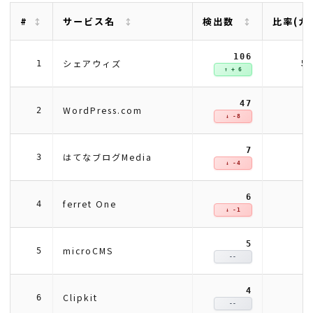
#
サービス名
検出数
比率(カ
106
5
シェアウィズ
1
↑ + 6
47
2
WordPress.com
2
↓ -8
7
はてなブログMedia
3
↓ -4
6
ferret One
4
↓ -1
5
microCMS
5
--
4
Clipkit
6
--