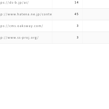
tps://ds-b.jp/ai/
14
tp://www.hatena.ne.jp/contentmarketing/blogmedia
45
tps://cms.oaksway.com/
3
tp://www.ss-proj.org/
3