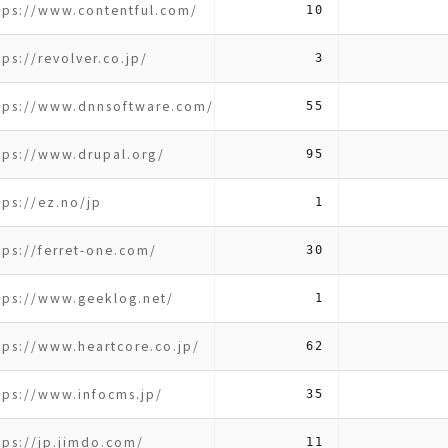
tps://www.contentful.com/
10
tps://revolver.co.jp/
3
tps://www.dnnsoftware.com/
55
tps://www.drupal.org/
95
tps://ez.no/jp
1
tps://ferret-one.com/
30
tps://www.geeklog.net/
1
tps://www.heartcore.co.jp/
62
tps://www.infocms.jp/
35
tps://jp.jimdo.com/
11