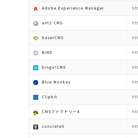
Adobe Experience Manager
ht
ant2 CMS
ht
baserCMS
ht
BiND
ht
bingo!CMS
ht
Blue Monkey
ht
Clipkit
ht
CMSファクトリー4
ht
concrete5
ht