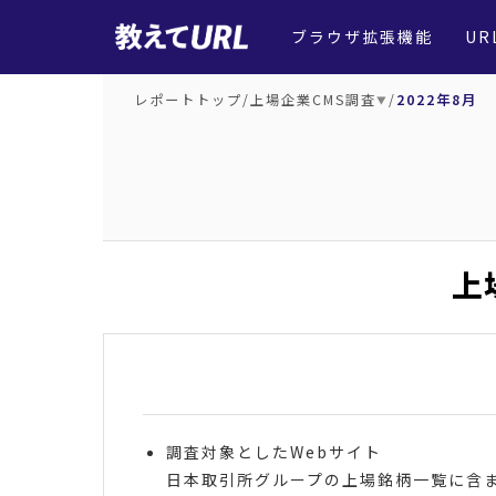
ブラウザ拡張機能
UR
レポートトップ
/
上場企業CMS調査
/
2022年8月
▼
上
調査対象としたWebサイト
日本取引所グループの上場銘柄一覧に含まれ