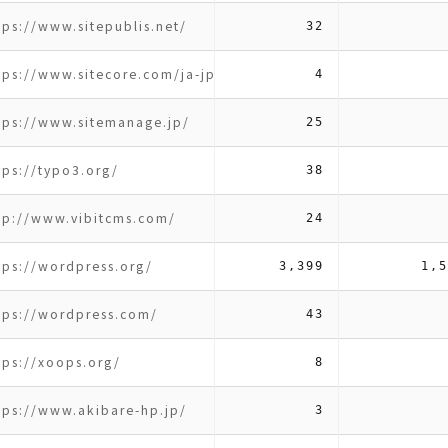
tps://www.sitepublis.net/
32
tps://www.sitecore.com/ja-jp
4
tps://www.sitemanage.jp/
25
tps://typo3.org/
38
tp://www.vibitcms.com/
24
tps://wordpress.org/
3,399
1,5
tps://wordpress.com/
43
tps://xoops.org/
8
tps://www.akibare-hp.jp/
3