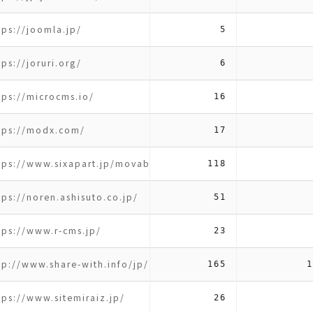
tps://joomla.jp/
5
tps://joruri.org/
6
tps://microcms.io/
16
tps://modx.com/
17
tps://www.sixapart.jp/movabletype/
118
tps://noren.ashisuto.co.jp/
51
tps://www.r-cms.jp/
23
tp://www.share-with.info/jp/
165
1
tps://www.sitemiraiz.jp/
26