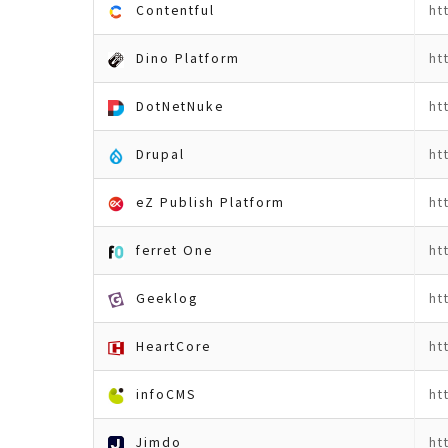
Contentful
ht
Dino Platform
ht
DotNetNuke
ht
Drupal
ht
eZ Publish Platform
ht
ferret One
ht
Geeklog
ht
HeartCore
ht
infoCMS
ht
Jimdo
ht