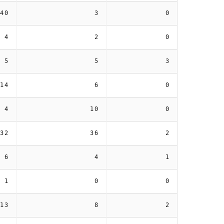
ml
40
3
0
4
2
0
5
5
3
14
6
0
4
10
0
32
36
2
6
4
1
1
0
0
13
8
2