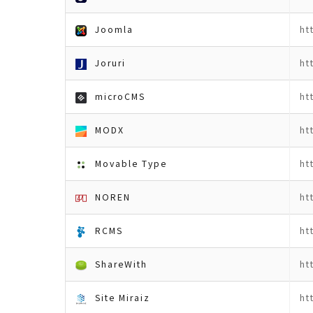
Joomla
ht
Joruri
ht
microCMS
ht
MODX
ht
Movable Type
ht
NOREN
ht
RCMS
ht
ShareWith
ht
Site Miraiz
ht