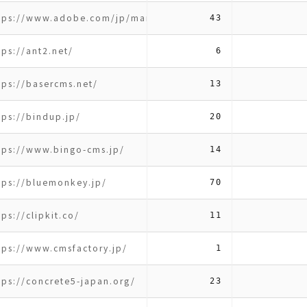
tps://www.adobe.com/jp/marketing/experience-manager.ht
43
tps://ant2.net/
6
tps://basercms.net/
13
tps://bindup.jp/
20
tps://www.bingo-cms.jp/
14
tps://bluemonkey.jp/
70
tps://clipkit.co/
11
tps://www.cmsfactory.jp/
1
tps://concrete5-japan.org/
23