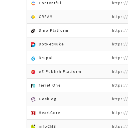
Contentful
https:
CREAM
https:
Dino Platform
https:/
DotNetNuke
https:
Drupal
https:/
eZ Publish Platform
https:/
ferret One
https:/
Geeklog
https:
HeartCore
https:/
infoCMS
https:/