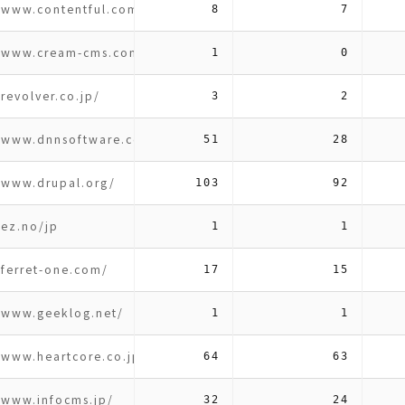
//www.contentful.com/
8
7
//www.cream-cms.com/
1
0
/revolver.co.jp/
3
2
//www.dnnsoftware.com/
51
28
/www.drupal.org/
103
92
/ez.no/jp
1
1
/ferret-one.com/
17
15
//www.geeklog.net/
1
1
/www.heartcore.co.jp/
64
63
/www.infocms.jp/
32
24