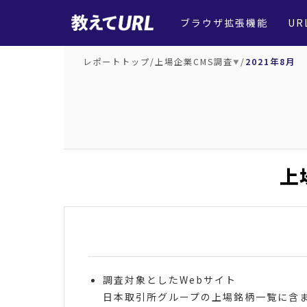
ブラウザ拡張機能
UR
レポートトップ
/
上場企業CMS調査
/
2021年8月
▼
上
調査対象としたWebサイト
日本取引所グループの上場銘柄一覧に含まれ