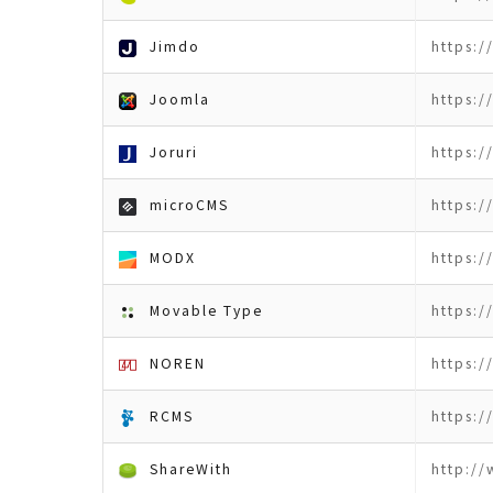
Jimdo
https:/
Joomla
https:/
Joruri
https:/
microCMS
https:/
MODX
https:
Movable Type
https:/
NOREN
https:/
RCMS
https:/
ShareWith
http://