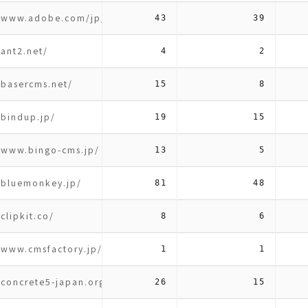
//www.adobe.com/jp/marketing/experience-manager.html
43
39
/ant2.net/
4
2
/basercms.net/
15
8
/bindup.jp/
19
15
//www.bingo-cms.jp/
13
5
/bluemonkey.jp/
81
48
/clipkit.co/
8
6
/www.cmsfactory.jp/
1
1
/concrete5-japan.org/
26
15