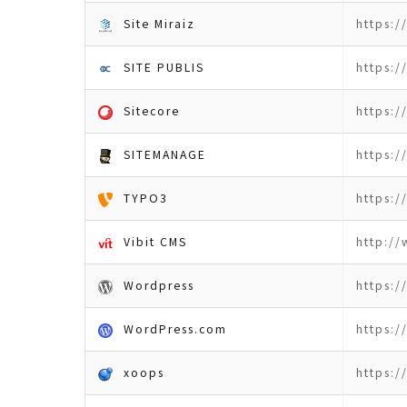
Site Miraiz
https:/
SITE PUBLIS
https:/
Sitecore
https:/
SITEMANAGE
https:
TYPO3
https:/
Vibit CMS
http:/
Wordpress
https:/
WordPress.com
https:
xoops
https:/