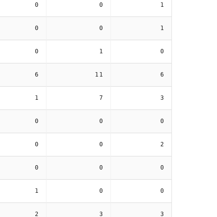
0
0
1
0
0
1
0
1
0
6
11
6
1
7
3
0
0
0
0
0
2
0
0
0
1
0
0
2
3
3