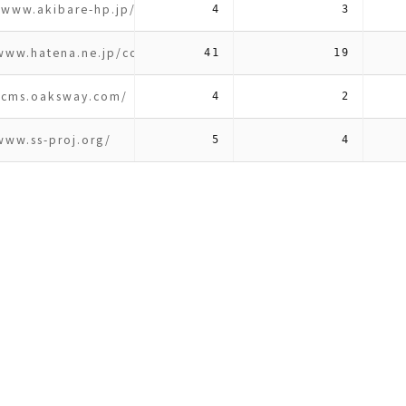
/www.akibare-hp.jp/
4
3
/www.hatena.ne.jp/contentmarketing/blogmedia
41
19
//cms.oaksway.com/
4
2
www.ss-proj.org/
5
4