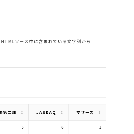
HTMLソース中に含まれている文字列から
場第二部
JASDAQ
マザーズ
5
6
1