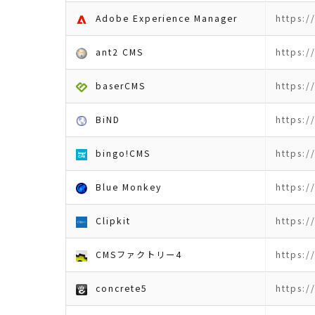
Adobe Experience Manager
https:
ant2 CMS
https:/
baserCMS
https:/
BiND
https:/
bingo!CMS
https:
Blue Monkey
https:/
Clipkit
https:/
CMSファクトリー4
https:/
concrete5
https:/