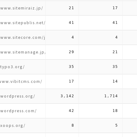
/www.sitemiraiz.jp/
21
17
/www.sitepublis.net/
41
41
/www.sitecore.com/ja-jp
4
4
//www.sitemanage.jp/
29
21
/typo3.org/
35
35
/www.vibitcms.com/
17
14
/wordpress.org/
3,142
1,714
//wordpress.com/
42
18
/xoops.org/
8
5