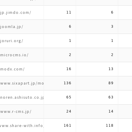
/jp.jimdo.com/
11
6
/joomla.jp/
6
3
/joruri.org/
1
1
/microcms.io/
2
2
//modx.com/
16
13
/www.sixapart.jp/movabletype/
136
89
/noren.ashisuto.co.jp/
65
63
/www.r-cms.jp/
24
14
www.share-with.info/jp/
161
118