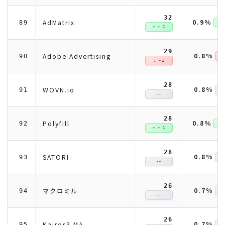
32
0.9%
AdMatrix
89
↑ +
↑ + 1
29
0.8%
Adobe Advertising
90
↓ 
↓ -1
28
0.8%
WOVN.io
91
--
28
0.8%
Polyfill
92
↑ +
↑ + 1
28
0.8%
SATORI
93
--
26
0.7%
マクロミル
94
--
26
0.7%
Kairos3 MA
95