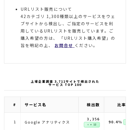
URLリスト販売について
42カテゴリ 1,300種類以上のサービスをウェ
ブサイトから検出し、ご指定のサービスを利
用しているURLリストを販売しています。ご
購入希望の方は、 「URLリスト購入希望」の
旨を明記の上、
お問合せ
ください。
上場企業調査 3,711サイトで検出された
サービス TOP 100
#
サービス名
検出数
比率(
3,356
90.4%
Google アナリティクス
1
↑ +
↑ + 12