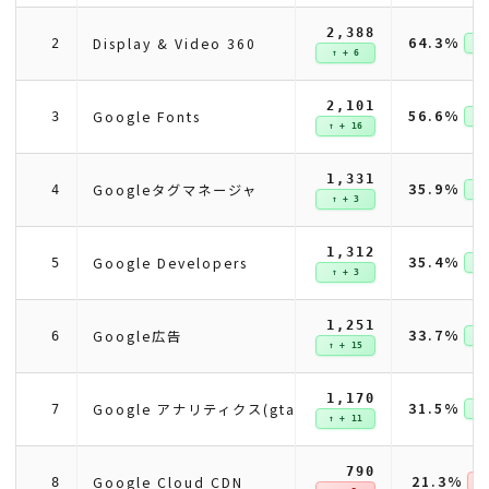
2,388
64.3%
Display & Video 360
2
↑ +
↑ + 6
2,101
56.6%
Google Fonts
3
↑ +
↑ + 16
1,331
35.9%
Googleタグマネージャ
4
↑ +
↑ + 3
1,312
35.4%
Google Developers
5
↑ +
↑ + 3
1,251
33.7%
Google広告
6
↑ +
↑ + 15
1,170
31.5%
Google アナリティクス(gtag)
7
↑ +
↑ + 11
790
21.3%
Google Cloud CDN
8
↓ 