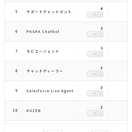
4
7
サポートチャットボット
5
--
3
5
PKSHA Chatbot
6
--
3
5
モビエージェント
7
--
2
3
チャットディーラー
8
--
2
3
Salesforce Live Agent
9
--
2
3
KUZEN
10
--