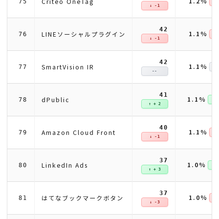
1.2%
Criteo OneTag
75
↓ 
↓ -1
42
1.1%
LINEソーシャルプラグイン
76
↓ 
↓ -1
42
1.1%
SmartVision IR
77
--
41
1.1%
dPublic
78
↑ +
↑ + 2
40
1.1%
Amazon Cloud Front
79
↓ 
↓ -1
37
1.0%
LinkedIn Ads
80
↑ +
↑ + 3
37
1.0%
はてなブックマークボタン
81
↓ 
↓ -3