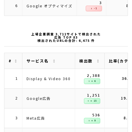
3
8.
Google オプティマイズ
6
↓ -1
上場企業調査 3,711サイトで検出された
広告 TOP 83
検出されたURLの合計: 6,475 件
#
サービス名
検出数
比率(カテ
2,388
36.
Display & Video 360
1
↑ + 6
1,251
19.
Google広告
2
↑ + 15
536
8.
Meta広告
3
↑ + 9