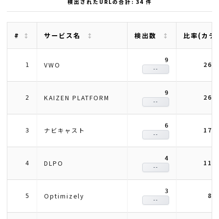
検出されたURLの合計: 34 件
#
サービス名
検出数
比率(カテ
9
26.
VWO
1
--
9
26.
KAIZEN PLATFORM
2
--
6
17.
ナビキャスト
3
--
4
11.
DLPO
4
--
3
8.
Optimizely
5
--