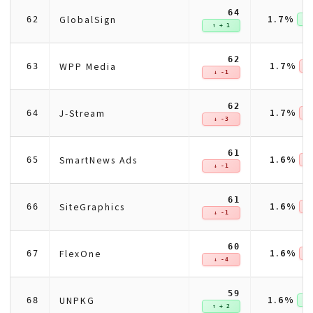
64
1.7%
GlobalSign
62
↑ +
↑ + 1
62
1.7%
WPP Media
63
↓ 
↓ -1
62
1.7%
J-Stream
64
↓ 
↓ -3
61
1.6%
SmartNews Ads
65
↓ 
↓ -1
61
1.6%
SiteGraphics
66
↓ 
↓ -1
60
1.6%
FlexOne
67
↓ 
↓ -4
59
1.6%
UNPKG
68
↑ +
↑ + 2