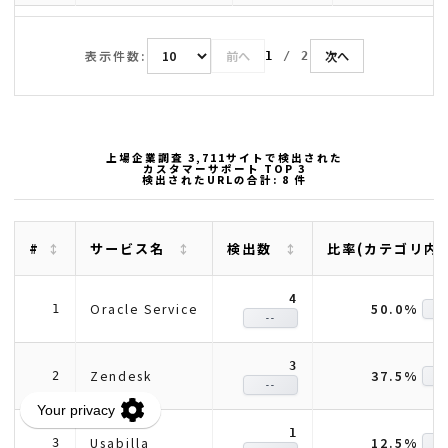
表示件数:
前へ
次へ
1
/
2
上場企業調査 3,711サイトで検出された
カスタマーサポート TOP 3
検出されたURLの合計: 8 件
#
サービス名
検出数
比率(カテゴリ内
4
50.0%
Oracle Service
1
-
--
3
37.5%
Zendesk
2
-
--
1
12.5%
Usabilla
3
-