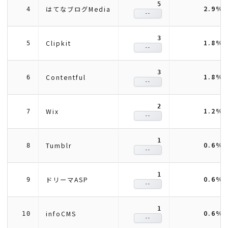
5
2.9%
はてなブログMedia
4
--
3
1.8%
Clipkit
5
--
3
1.8%
Contentful
6
--
2
1.2%
Wix
7
--
1
0.6%
Tumblr
8
--
1
0.6%
ドリーマASP
9
--
1
0.6%
infoCMS
10
--