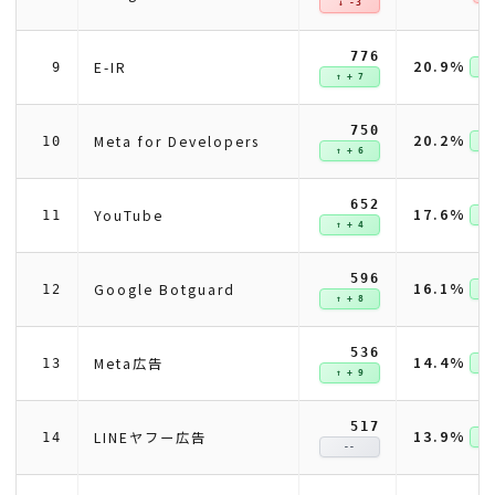
↓ -3
776
20.9%
E-IR
9
↑ +
↑ + 7
750
20.2%
Meta for Developers
10
↑ +
↑ + 6
652
17.6%
YouTube
11
↑ +
↑ + 4
596
16.1%
Google Botguard
12
↑ +
↑ + 8
536
14.4%
Meta広告
13
↑ +
↑ + 9
517
13.9%
LINEヤフー広告
14
↑ +
--