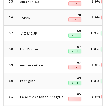
1.9%
Amazon S3
55
↓ 
↓ -4
70
1.9%
TAPAD
56
↓ 
↓ -1
69
1.9%
どこどこJP
57
↑ +
↑ + 2
67
1.8%
List Finder
58
↑ +
↑ + 1
67
1.8%
AudienceOne
59
↓ 
↓ -3
65
1.8%
Ptengine
60
↑ +
↑ + 2
65
1.8%
LOGLY Audience Analytics
61
↓ 
↓ -1