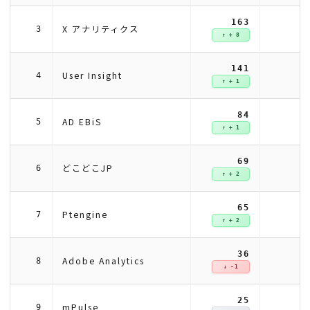
163
X アナリティクス
3
↑ + 8
141
User Insight
4
↑ + 1
84
AD EBiS
5
↑ + 1
69
どこどこJP
6
↑ + 2
65
Ptengine
7
↑ + 2
36
Adobe Analytics
8
↓ -1
25
mPulse
9