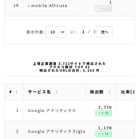
1
i-mobile Affiliate
10
--
表示件数:
前へ
次へ
1
/
2
上場企業調査 3,711サイトで検出された
アクセス解析 TOP 41
検出されたURLの合計: 5,233 件
#
サービス名
検出数
比率(カ
3,356
6
Google アナリティクス
1
↑ + 12
1,170
2
Google アナリティクス(gtag)
2
↑ + 11