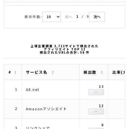
表示件数:
前へ
次へ
1
/
9
上場企業調査 3,711サイトで検出された
アフィリエイト TOP 12
検出されたURLの合計: 58 件
#
サービス名
検出数
比率(カ
13
2
A8.net
1
--
12
2
Amazonアソシエイト
2
--
9
1
リンクシェア
3