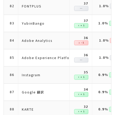
37
1.0%
FONTPLUS
82
--
37
1.0%
YubinBango
83
↑ +
↑ + 1
36
1.0%
Adobe Analytics
84
↓ 
↓ -1
36
1.0%
Adobe Experience Platform Data Collection
85
--
35
0.9%
Instagram
86
↑ +
↑ + 1
34
0.9%
Google 翻訳
87
↑ +
↑ + 1
32
0.9%
KARTE
88
↑ +
↑ + 1