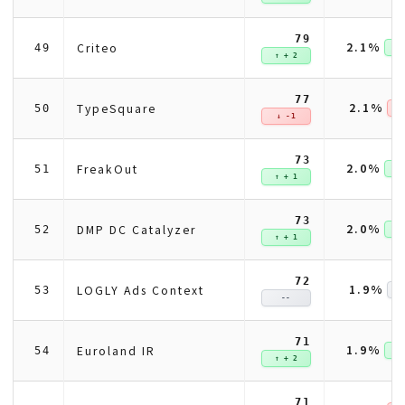
79
2.1%
Criteo
49
↑ +
↑ + 2
77
2.1%
TypeSquare
50
↓ 
↓ -1
73
2.0%
FreakOut
51
↑ +
↑ + 1
73
2.0%
DMP DC Catalyzer
52
↑ +
↑ + 1
72
1.9%
LOGLY Ads Context
53
--
71
1.9%
Euroland IR
54
↑ +
↑ + 2
71