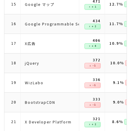
471
12.7%
Google マップ
15
↑ +
↑ + 1
434
11.7%
Google Programmable Search Engine
16
↑ +
↑ + 2
406
10.9%
X広告
17
↑ +
↑ + 8
372
10.0%
jQuery
18
↓ 
↓ -1
336
9.1%
WizLabo
19
↓ 
↓ -1
333
9.0%
BootstrapCDN
20
↓ 
↓ -1
321
8.6%
X Developer Platform
21
↑ +
↑ + 2