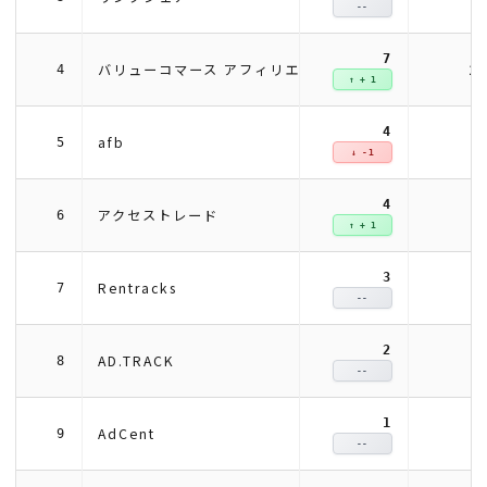
--
7
1
バリューコマース アフィリエイト
4
↑ + 1
4
afb
5
↓ -1
4
アクセストレード
6
↑ + 1
3
Rentracks
7
--
2
AD.TRACK
8
--
1
AdCent
9
--