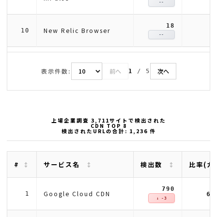
--
18
New Relic Browser
10
--
表示件数:
前へ
次へ
1
/
5
上場企業調査 3,711サイトで検出された
CDN TOP 8
検出されたURLの合計: 1,236 件
#
サービス名
検出数
比率(カ
790
63
Google Cloud CDN
1
↓ -3