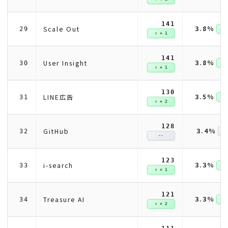
141
3.8%
Scale Out
29
↑ +
↑ + 1
141
3.8%
User Insight
30
↑ +
↑ + 1
130
3.5%
LINE広告
31
↑ +
↑ + 2
128
3.4%
GitHub
32
--
123
3.3%
i-search
33
↑ +
↑ + 1
121
3.3%
Treasure AI
34
↑ +
↑ + 2