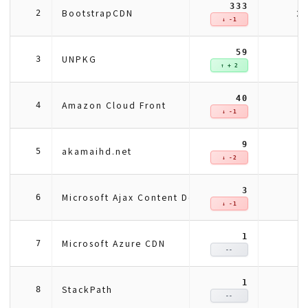
333
2
BootstrapCDN
2
↓ -1
59
UNPKG
3
↑ + 2
40
Amazon Cloud Front
4
↓ -1
9
akamaihd.net
5
↓ -2
3
Microsoft Ajax Content Delivery Network
6
↓ -1
1
Microsoft Azure CDN
7
--
1
StackPath
8
--