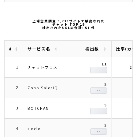
上場企業調査 3,711サイトで検出された
チャット TOP 19
検出されたURLの合計: 51 件
#
サービス名
検出数
比率(カテ
11
21
チャットプラス
1
--
5
9
Zoho SalesIQ
2
--
5
9
BOTCHAN
3
--
5
9
sinclo
4
--