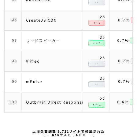
--
26
0.7%
CreateJS CDN
96
↓ 
↓ -1
25
0.7%
リードスピーカー
97
↑ +
↑ + 1
25
0.7%
Vimeo
98
--
25
0.7%
mPulse
99
--
22
0.6%
Outbrain Direct Response
100
↑ +
↑ + 1
上場企業調査 3,711サイトで検出された
A/Bテスト TOP 6