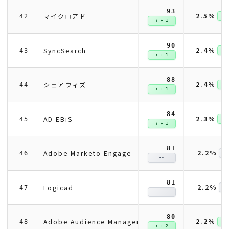
93
2.5%
マイクロアド
42
↑ +
↑ + 1
90
2.4%
SyncSearch
43
↑ +
↑ + 1
88
2.4%
シェアウィズ
44
↑ +
↑ + 1
84
2.3%
AD EBiS
45
↑ +
↑ + 1
81
2.2%
Adobe Marketo Engage
46
--
81
2.2%
Logicad
47
--
80
2.2%
Adobe Audience Manager
48
↑ +
↑ + 2