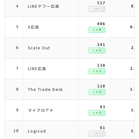
517
8.
LINEヤフー広告
4
--
406
6.
X広告
5
↑ + 8
141
2.
Scale Out
6
↑ + 1
130
2.
LINE広告
7
↑ + 2
110
1.
The Trade Desk
8
↑ + 2
93
1.
マイクロアド
9
↑ + 1
81
1.
Logicad
10
--