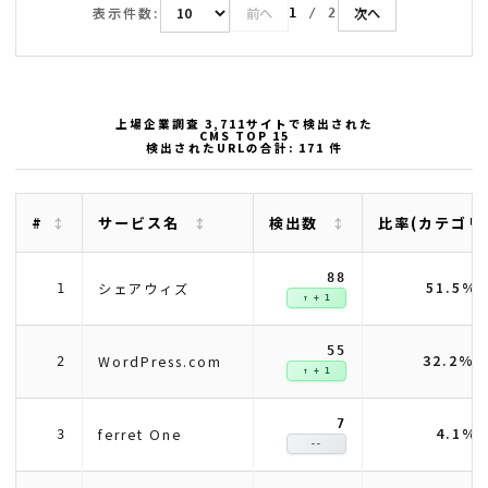
表示件数:
前へ
次へ
1
/
2
上場企業調査 3,711サイトで検出された
CMS TOP 15
検出されたURLの合計: 171 件
#
サービス名
検出数
比率(カテゴリ
88
51.5%
シェアウィズ
1
↑ + 1
55
32.2%
WordPress.com
2
↑ + 1
7
4.1%
ferret One
3
--