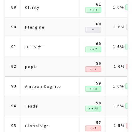
61
1.6%
Clarity
89
↑ +
↑ + 8
60
1.6%
Ptengine
90
--
60
1.6%
ユーソナー
91
↑ +
↑ + 2
59
1.6%
popIn
92
↓ 
↓ -7
59
1.6%
Amazon Cognito
93
↑ +
↑ + 5
58
1.6%
Teads
94
↑ +
↑ + 24
57
1.5%
GlobalSign
95
↓ 
↓ -1