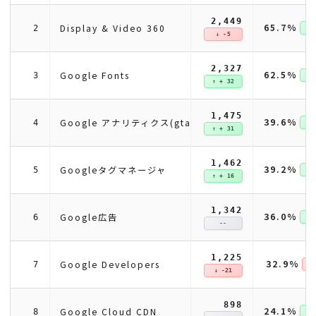
2,449
65.7%
Display & Video 360
2
↑ +
↓ -5
2,327
62.5%
Google Fonts
3
↑ +
↑ + 32
1,475
39.6%
Google アナリティクス(gtag)
4
↑ +
↑ + 31
1,462
39.2%
Googleタグマネージャ
5
↑ +
↑ + 16
1,342
36.0%
Google広告
6
↑ +
--
1,225
32.9%
Google Developers
7
↓ 
↓ -21
898
24.1%
Google Cloud CDN
8
↑ +