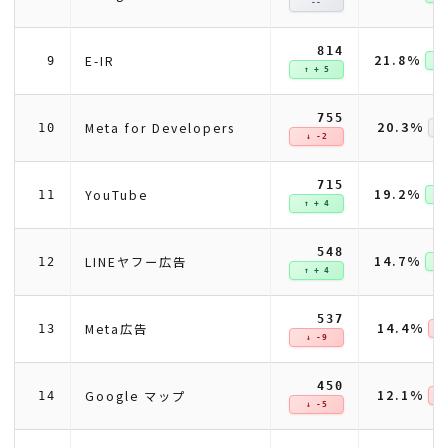
--
814
21.8%
E-IR
9
↑ +
↑ + 5
755
20.3%
Meta for Developers
10
↓ -2
715
19.2%
YouTube
11
↑ +
↑ + 4
548
14.7%
LINEヤフー広告
12
↑ +
↑ + 4
537
14.4%
Meta広告
13
↓ 
↓ -9
450
12.1%
Google マップ
14
↓ 
↓ -5