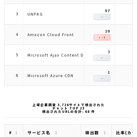
97
UNPKG
3
--
39
Amazon Cloud Front
4
↓ -1
3
Microsoft Ajax Content Delivery Network
5
--
1
Microsoft Azure CDN
6
--
上場企業調査 3,726サイトで検出された
チャット TOP 23
検出されたURLの合計: 68 件
#
サービス名
検出数
比率(カテ