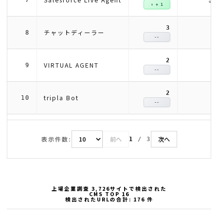
Salesforce Live Agent
7
↑ + 1
3
4
チャットディーラー
8
--
2
2
VIRTUAL AGENT
9
--
2
2
tripla Bot
10
--
表示件数:
前へ
次へ
1
/
3
上場企業調査 3,726サイトで検出された
CMS TOP 16
検出されたURLの合計: 176 件