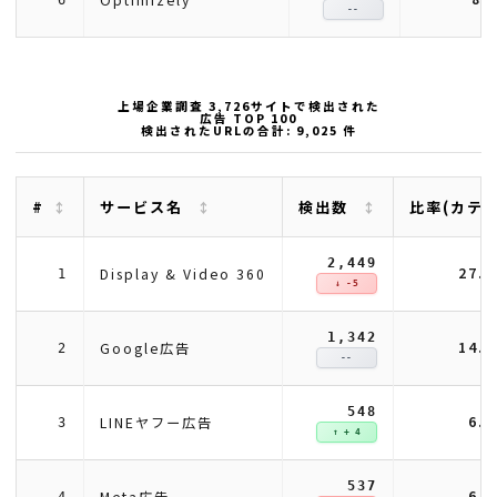
--
上場企業調査 3,726サイトで検出された
広告 TOP 100
検出されたURLの合計: 9,025 件
#
サービス名
検出数
比率(カテ
2,449
27.
Display & Video 360
1
↓ -5
1,342
14.
Google広告
2
--
548
6.
LINEヤフー広告
3
↑ + 4
537
6.
Meta広告
4