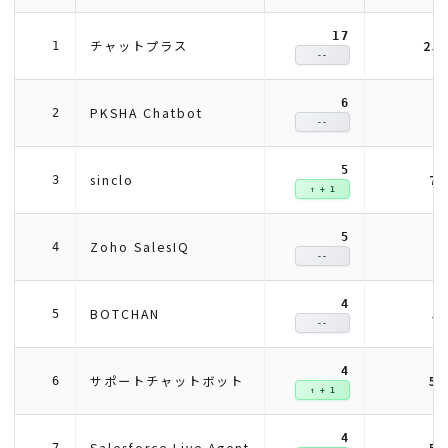
17
25
チャットプラス
1
--
6
8
PKSHA Chatbot
2
--
5
7
sinclo
3
↑ + 1
5
7
Zoho SalesIQ
4
--
4
5
BOTCHAN
5
--
4
5
サポートチャットボット
6
↑ + 1
4
5