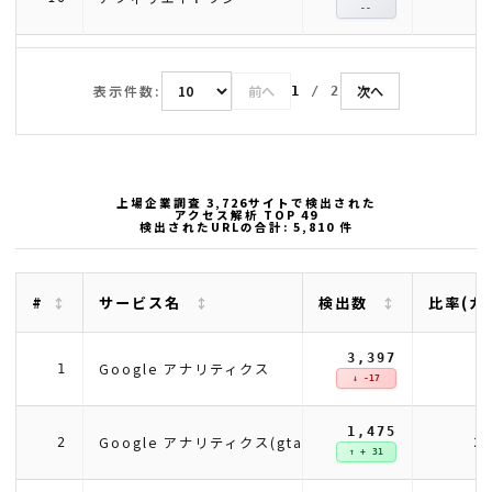
--
表示件数:
前へ
次へ
1
/
2
上場企業調査 3,726サイトで検出された
アクセス解析 TOP 49
検出されたURLの合計: 5,810 件
#
サービス名
検出数
比率(カ
3,397
5
Google アナリティクス
1
↓ -17
1,475
2
Google アナリティクス(gtag)
2
↑ + 31