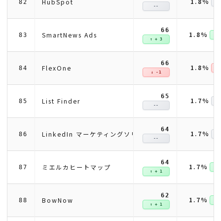
1.8%
HubSpot
82
--
66
1.8%
SmartNews Ads
83
↑ +
↑ + 3
66
1.8%
FlexOne
84
↓ 
↓ -1
65
1.7%
List Finder
85
--
64
1.7%
LinkedIn マーケティングソリューション
86
--
64
1.7%
ミエルカヒートマップ
87
↑ +
↑ + 1
62
1.7%
BowNow
88
↑ +
↑ + 1