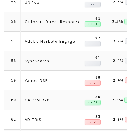
2.6%
UNPKG
55
--
93
2.5%
Outbrain Direct Response
56
↑ +
↑ + 18
92
2.5%
Adobe Marketo Engage
57
--
91
2.4%
SyncSearch
58
--
88
2.4%
Yahoo DSP
59
↓ 
↓ -7
86
2.3%
CA ProFit-X
60
↑ +
↑ + 18
85
2.3%
AD EBiS
61
↓ 
↓ -2