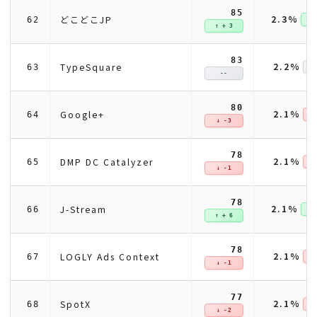
85
2.3%
どこどこJP
62
↑ +
↑ + 3
83
2.2%
TypeSquare
63
--
80
2.1%
Google+
64
↓ 
↓ -3
78
2.1%
DMP DC Catalyzer
65
↓ 
↓ -1
78
2.1%
J-Stream
66
↑ +
↑ + 6
78
2.1%
LOGLY Ads Context
67
↓ 
↓ -1
77
2.1%
SpotX
68
↓ 
↓ -2