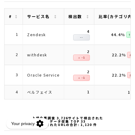
#
サービス名
検出数
比率(カテゴリ内
4
44.4%
Zendesk
1
↑ + 4
--
2
22.2%
withdesk
2
↓ -7
↓ -1
2
22.2%
Oracle Service
3
↓ -7
↓ -1
ベルフェイス
11
4
1
上場企業調査 3,726サイトで検出された
データ収集 TOP 33
検出されたURLの合計: 1,120 件