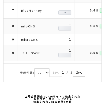
1
0.6%
BlueMonkey
7
↑ +
--
1
0.6%
infoCMS
8
↑ +
--
microCMS
9
1
1
0.6%
ドリーマASP
10
↑ +
--
表示件数:
前へ
次へ
1
/
2
上場企業調査 3,726サイトで検出された
カスタマーサポート TOP 4
検出されたURLの合計: 9 件