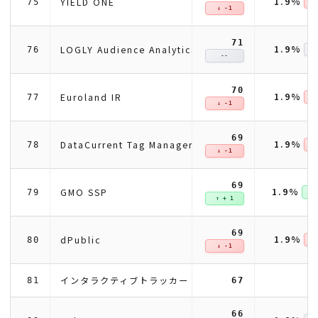
1.9%
YIELD ONE
75
↓ 
↓ -1
71
1.9%
LOGLY Audience Analytics
76
--
70
1.9%
Euroland IR
77
↓ 
↓ -1
69
1.9%
DataCurrent Tag Manager
78
↓ 
↓ -1
69
1.9%
GMO SSP
79
↑ +
↑ + 1
69
1.9%
dPublic
80
↓ 
↓ -1
インタラクティブトラッカー
81
67
66