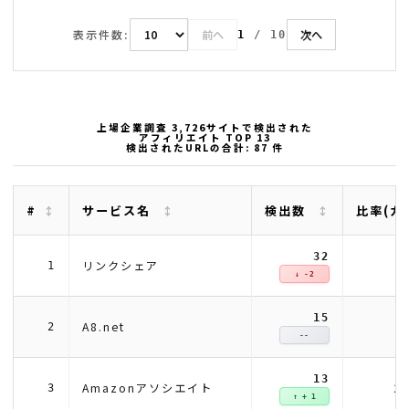
表示件数:
前へ
次へ
1
/
10
上場企業調査 3,726サイトで検出された
アフィリエイト TOP 13
検出されたURLの合計: 87 件
#
サービス名
検出数
比率(カ
32
3
リンクシェア
1
↓ -2
15
1
A8.net
2
--
13
1
Amazonアソシエイト
3
↑ + 1