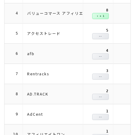
8
バリューコマース アフィリエイト
4
↑ + 1
5
アクセストレード
5
--
4
afb
6
--
3
Rentracks
7
--
2
AD.TRACK
8
--
1
AdCent
9
--
1
アフィリエイトワン
10