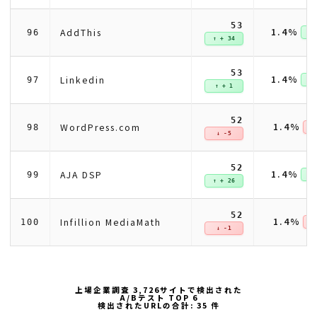
53
1.4%
AddThis
96
↑ +
↑ + 34
53
1.4%
Linkedin
97
↑ +
↑ + 1
52
1.4%
WordPress.com
98
↓ 
↓ -5
52
1.4%
AJA DSP
99
↑ +
↑ + 26
52
1.4%
Infillion MediaMath
100
↓ 
↓ -1
上場企業調査 3,726サイトで検出された
A/Bテスト TOP 6
検出されたURLの合計: 35 件