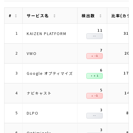
#
サービス名
検出数
比率(カテ
11
31.
KAIZEN PLATFORM
1
--
7
20
VWO
2
↓ -1
6
17.
Google オプティマイズ
3
↑ + 1
5
14
ナビキャスト
4
↓ -1
3
8.
DLPO
5
--
3
8.
Optimizely
6