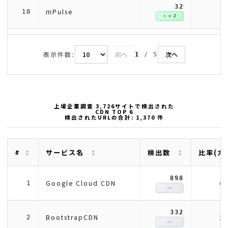
32
mPulse
10
↑ + 2
表示件数:
前へ
次へ
1
/
5
上場企業調査 3,726サイトで検出された
CDN TOP 6
検出されたURLの合計: 1,370 件
#
サービス名
検出数
比率(カ
898
6
Google Cloud CDN
1
--
332
2
BootstrapCDN
2
--