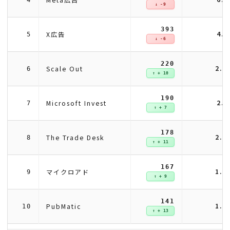
↓ -9
393
4.
X広告
5
↓ -6
220
2.
Scale Out
6
↑ + 10
190
2.
Microsoft Invest
7
↑ + 7
178
2.
The Trade Desk
8
↑ + 11
167
1.
マイクロアド
9
↑ + 9
141
1.
PubMatic
10
↑ + 13