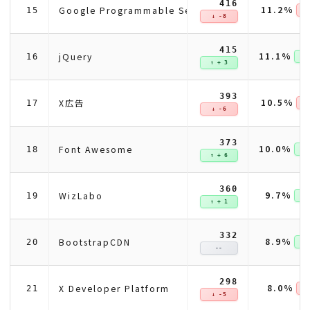
416
11.2%
Google Programmable Search Engine
15
↓ 
↓ -8
415
11.1%
jQuery
16
↑ +
↑ + 3
393
10.5%
X広告
17
↓ 
↓ -6
373
10.0%
Font Awesome
18
↑ +
↑ + 6
360
9.7%
WizLabo
19
↑ +
↑ + 1
332
8.9%
BootstrapCDN
20
↑ +
--
298
8.0%
X Developer Platform
21
↓ 
↓ -5