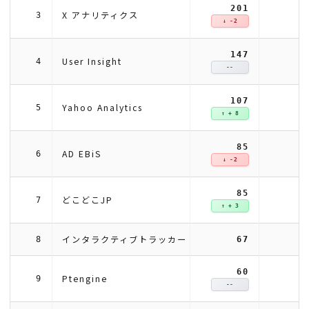
201
X アナリティクス
3
↓ -2
147
User Insight
4
--
107
Yahoo Analytics
5
↑ + 8
85
AD EBiS
6
↓ -2
85
どこどこJP
7
↑ + 3
インタラクティブトラッカー
8
67
60
Ptengine
9
--