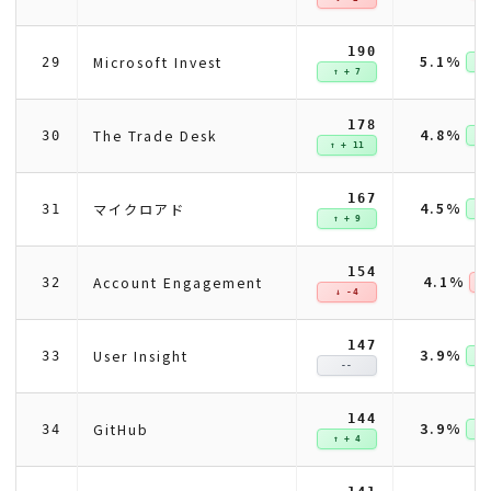
190
5.1%
Microsoft Invest
29
↑ +
↑ + 7
178
4.8%
The Trade Desk
30
↑ +
↑ + 11
167
4.5%
マイクロアド
31
↑ +
↑ + 9
154
4.1%
Account Engagement
32
↓ 
↓ -4
147
3.9%
User Insight
33
↑ +
--
144
3.9%
GitHub
34
↑ +
↑ + 4