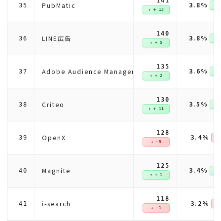
141
3.8%
PubMatic
35
↑ +
↑ + 13
140
3.8%
LINE広告
36
↑ +
↑ + 5
135
3.6%
Adobe Audience Manager
37
↑ +
↑ + 2
130
3.5%
Criteo
38
↑ +
↑ + 11
128
3.4%
OpenX
39
↓ 
↓ -5
125
3.4%
Magnite
40
↑ +
↑ + 1
118
3.2%
i-search
41
↓ 
↓ -1