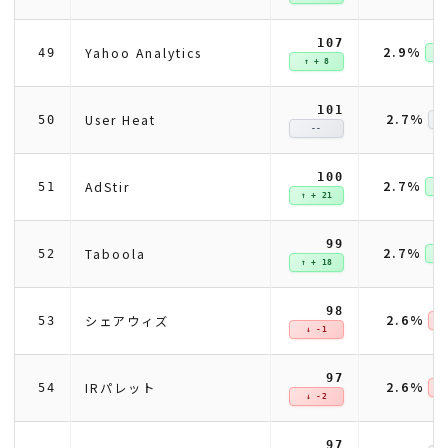
107
2.9%
Yahoo Analytics
49
↑ +
↑ + 8
101
2.7%
User Heat
50
--
100
2.7%
AdStir
51
↑ +
↑ + 21
99
2.7%
Taboola
52
↑ +
↑ + 18
98
2.6%
シェアウィズ
53
↓ 
↓ -1
97
2.6%
IRパレット
54
↓ 
↓ -2
97