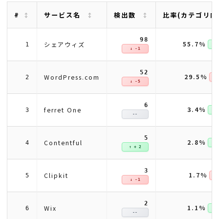
#
サービス名
検出数
比率(カテゴリ内
98
55.7%
シェアウィズ
1
↑ +
↓ -1
52
29.5%
WordPress.com
2
↓ 
↓ -5
6
3.4%
ferret One
3
↑ +
--
5
2.8%
Contentful
4
↑ +
↑ + 2
3
1.7%
Clipkit
5
↓ 
↓ -1
2
1.1%
Wix
6
↑ +
--