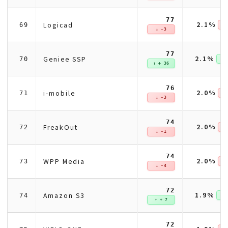
77
2.1%
Logicad
69
↓ 
↓ -3
77
2.1%
Geniee SSP
70
↑ +
↑ + 36
76
2.0%
i-mobile
71
↓ 
↓ -3
74
2.0%
FreakOut
72
↓ 
↓ -1
74
2.0%
WPP Media
73
↓ 
↓ -4
72
1.9%
Amazon S3
74
↑ +
↑ + 7
72