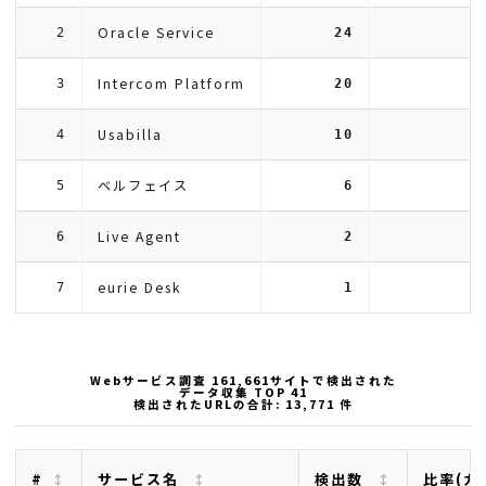
Oracle Service
2
24
Intercom Platform
3
20
Usabilla
4
10
ベルフェイス
5
6
Live Agent
6
2
eurie Desk
7
1
Webサービス調査 161,661サイトで検出された
データ収集 TOP 41
検出されたURLの合計: 13,771 件
#
サービス名
検出数
比率(カ