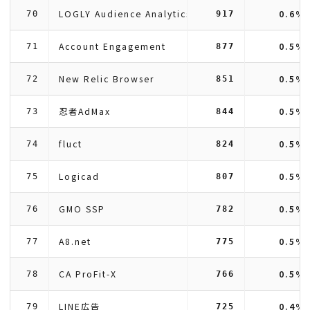
LOGLY Audience Analytics
0.6%
70
917
Account Engagement
0.5%
71
877
New Relic Browser
0.5%
72
851
忍者AdMax
0.5%
73
844
fluct
0.5%
74
824
Logicad
0.5%
75
807
GMO SSP
0.5%
76
782
A8.net
0.5%
77
775
CA ProFit-X
0.5%
78
766
LINE広告
0.4%
79
725