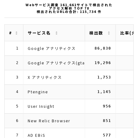
Webサービス調査 161,661サイトで検出された
アクセス解析 TOP 78
検出されたURLの合計: 115,734 件
#
サービス名
検出数
比率(カ
Google アナリティクス
1
86,830
Google アナリティクス(gtag)
2
19,296
X アナリティクス
3
1,753
Ptengine
4
1,145
User Insight
5
956
New Relic Browser
6
851
AD EBiS
7
577