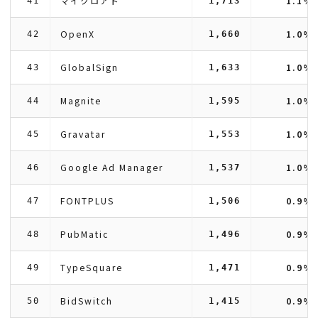
マイクロアド
1.1%
41
1,713
OpenX
1.0%
42
1,660
GlobalSign
1.0%
43
1,633
Magnite
1.0%
44
1,595
Gravatar
1.0%
45
1,553
Google Ad Manager
1.0%
46
1,537
FONTPLUS
0.9%
47
1,506
PubMatic
0.9%
48
1,496
TypeSquare
0.9%
49
1,471
BidSwitch
0.9%
50
1,415