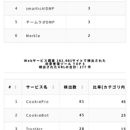
smarticA!DMP
4
3
チームラボDMP
5
3
Merkle
6
2
Webサービス調査 161,661サイトで検出された
同意管理ツール TOP 5
検出されたURLの合計: 177 件
#
サービス名
検出数
比率(カテゴリ内)
CookiePro
45.
1
81
CookieBot
25.
2
45
TrustArc
15.
3
28