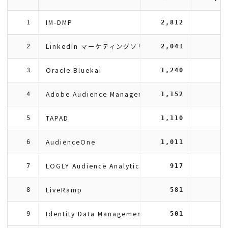
IM-DMP
1
2,812
LinkedIn マーケティングソリューション
2
2,041
Oracle Bluekai
3
1,240
Adobe Audience Manager
4
1,152
TAPAD
5
1,110
AudienceOne
6
1,011
LOGLY Audience Analytics
7
917
LiveRamp
8
581
Identity Data Management Platform
9
501