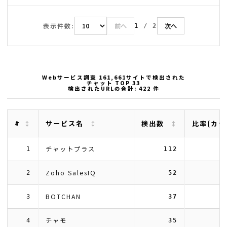
表示件数:
前へ
次へ
1
/
2
Webサービス調査 161,661サイトで検出された
チャット TOP 33
検出されたURLの合計: 422 件
#
サービス名
検出数
比率(カテ
チャットプラス
1
112
Zoho SalesIQ
2
52
BOTCHAN
3
37
チャモ
4
35