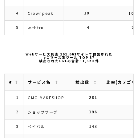
Crownpeak
10.
4
19
webtru
2.
5
4
Webサービス調査 161,661サイトで検出された
eコマース系ツール TOP 37
検出されたURLの合計: 1,520 件
#
サービス名
検出数
比率(カテゴリ
GMO MAKESHOP
1
281
ショップサーブ
2
196
ペイパル
3
143