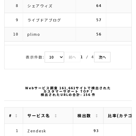
シェアウィズ
8
64
ライブドアブログ
9
57
plimo
10
56
表示件数:
前へ
次へ
1
/
4
Webサービス調査 161,661サイトで検出された
カスタマーサポート TOP 7
検出されたURLの合計: 156 件
#
サービス名
検出数
比率(カテゴ
Zendesk
1
93