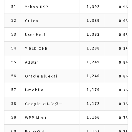
Yahoo DSP
0.9%
51
1,392
Criteo
0.9%
52
1,389
User Heat
0.9%
53
1,382
YIELD ONE
0.8%
54
1,288
AdStir
0.8%
55
1,249
Oracle Bluekai
0.8%
56
1,240
i-mobile
0.7%
57
1,179
Google カレンダー
0.7%
58
1,172
WPP Media
0.7%
59
1,166
FreakOut
0.7%
60
1,157