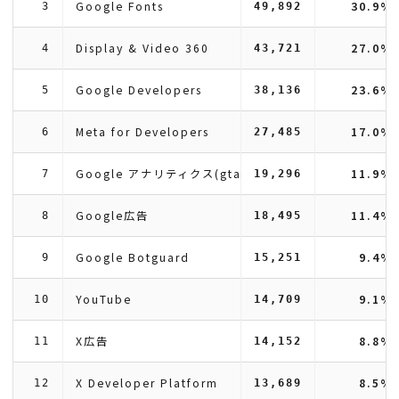
Google Fonts
30.9%
3
49,892
Display & Video 360
27.0%
4
43,721
Google Developers
23.6%
5
38,136
Meta for Developers
17.0%
6
27,485
Google アナリティクス(gtag)
11.9%
7
19,296
Google広告
11.4%
8
18,495
Google Botguard
9.4%
9
15,251
YouTube
9.1%
10
14,709
X広告
8.8%
11
14,152
X Developer Platform
8.5%
12
13,689