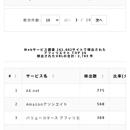
表示件数:
前へ
次へ
1
/
10
Webサービス調査 161,661サイトで検出された
アフィリエイト TOP 24
検出されたURLの合計: 2,783 件
#
サービス名
検出数
比率(カ
A8.net
1
775
Amazonアソシエイト
2
560
バリューコマース アフィリエイト
3
369