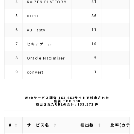
KAIZEN PLATFORM
4
41
DLPO
5
36
AB Tasty
6
11
ヒキアゲール
7
10
Oracle Maximiser
8
5
convert
9
1
Webサービス調査 161,661サイトで検出された
広告 TOP 100
検出されたURLの合計: 133,372 件
#
サービス名
検出数
比率(カテ