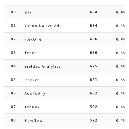
Wix
0.4%
80
684
Yahoo Native Ads
0.4%
81
684
FlexOne
0.4%
82
656
Teads
0.4%
83
630
Yieldex Analytics
0.4%
84
625
Pocket
0.4%
85
621
AddToAny
0.4%
86
602
TenMax
0.4%
87
592
BowNow
0.4%
88
592