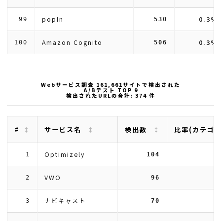
popIn
0.3%
99
530
Amazon Cognito
0.3%
100
506
Webサービス調査 161,661サイトで検出された
A/Bテスト TOP 9
検出されたURLの合計: 374 件
#
サービス名
検出数
比率(カテゴ
Optimizely
1
104
VWO
2
96
ナビキャスト
3
70