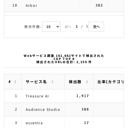
Arbor
10
382
表示件数:
前へ
次へ
1
/
5
Webサービス調査 161,661サイトで検出された
CDP TOP 6
検出されたURLの合計: 2,250 件
#
サービス名
検出数
比率(カテゴリ
Treasure AI
8
1
1,917
Audience Studio
1
2
308
essentia
3
17