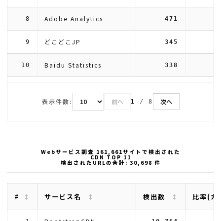
Adobe Analytics
8
471
どこどこJP
9
345
Baidu Statistics
10
338
表示件数:
前へ
次へ
1
/
8
Webサービス調査 161,661サイトで検出された
CDN TOP 11
検出されたURLの合計: 30,698 件
#
サービス名
検出数
比率(カ