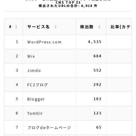
CMS TOP 33
検出されたURLの合計: 6,918 件
#
サービス名
検出数
比率(カテゴ
WordPress.com
1
4,535
Wix
2
684
Jimdo
3
552
FC2ブログ
4
292
Blogger
5
163
Tumblr
6
123
ブログdeホームページ
7
65