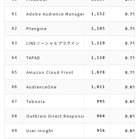
Adobe Audience Manager
0.7%
61
1,152
Ptengine
0.7%
62
1,145
LINEソーシャルプラグイン
0.7%
63
1,119
TAPAD
0.7%
64
1,110
Amazon Cloud Front
0.7%
65
1,078
AudienceOne
0.6%
66
1,011
Taboola
0.6%
67
995
Outbrain Direct Response
0.6%
68
964
User Insight
0.6%
69
956