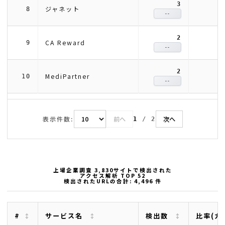
3
ジャネット
8
--
2
CA Reward
9
--
2
MediPartner
10
--
表示件数:
前へ
次へ
1
/
2
上場企業調査 3,830サイトで検出された
アクセス解析 TOP 52
検出されたURLの合計: 4,496 件
#
サービス名
検出数
比率(カ