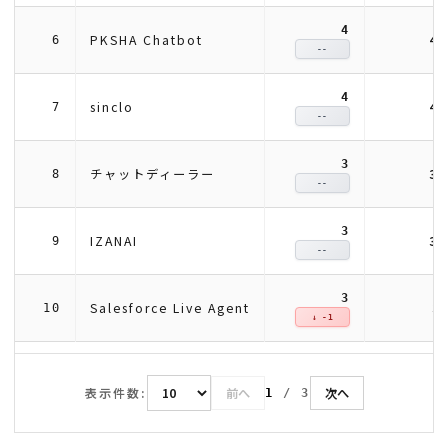
4
4
PKSHA Chatbot
6
--
4
4
sinclo
7
--
3
3
チャットディーラー
8
--
3
3
IZANAI
9
--
3
3
Salesforce Live Agent
10
↓ -1
表示件数:
前へ
次へ
1
/
3