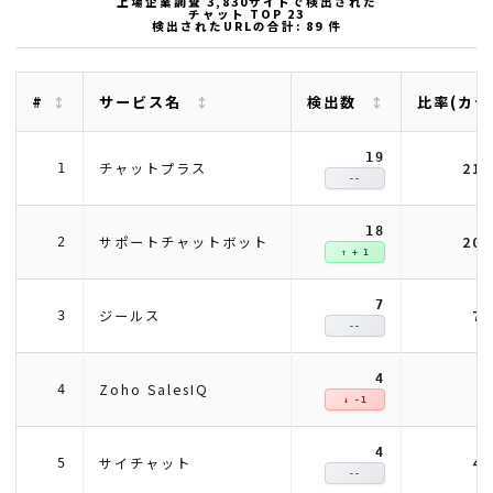
上場企業調査 3,830サイトで検出された
チャット TOP 23
検出されたURLの合計: 89 件
#
サービス名
検出数
比率(カテ
19
21
チャットプラス
1
--
18
20
サポートチャットボット
2
↑ + 1
7
7
ジールス
3
--
4
4
Zoho SalesIQ
4
↓ -1
4
4
サイチャット
5
--