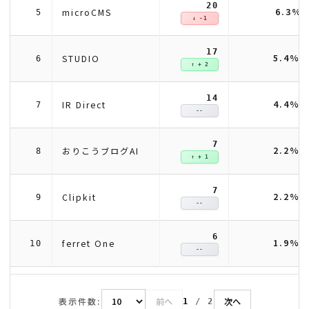
20
6.3%
microCMS
5
↓ -1
17
5.4%
STUDIO
6
↑ + 2
14
4.4%
IR Direct
7
--
7
2.2%
おりこうブログAI
8
↑ + 1
7
2.2%
Clipkit
9
--
6
1.9%
ferret One
10
--
表示件数:
前へ
次へ
1
/
2