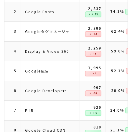
2,837
74.1%
Google Fonts
2
↑ +
↑ + 19
2,390
62.4%
Googleタグマネージャ
3
↓ 
↓ -43
2,259
59.0%
Display & Video 360
4
↓ 
↓ -8
1,995
52.1%
Google広告
5
↓ 
↓ -4
997
26.0%
Google Developers
6
↓ 
↓ -16
920
24.0%
E-IR
7
↑ +
↑ + 6
810
21.1%
Google Cloud CDN
8
↑ +