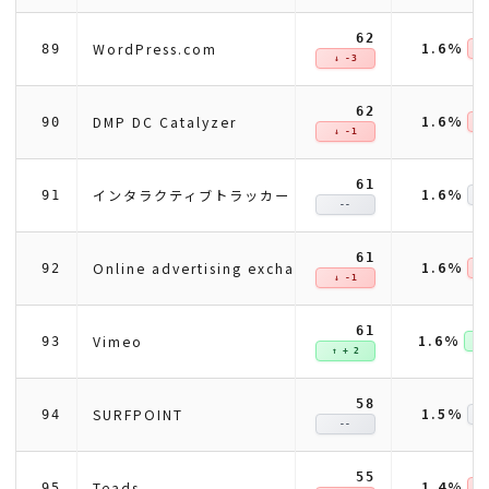
62
1.6%
WordPress.com
89
↓ 
↓ -3
62
1.6%
DMP DC Catalyzer
90
↓ 
↓ -1
61
1.6%
インタラクティブトラッカー
91
--
61
1.6%
Online advertising exchange (Index Exchange)
92
↓ 
↓ -1
61
1.6%
Vimeo
93
↑ +
↑ + 2
58
1.5%
SURFPOINT
94
--
55
1.4%
Teads
95
↓ 