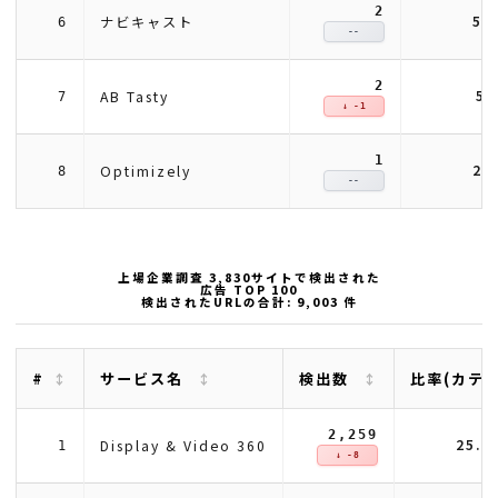
2
5.
ナビキャスト
6
--
2
5.
AB Tasty
7
↓ -1
1
2.
Optimizely
8
--
上場企業調査 3,830サイトで検出された
広告 TOP 100
検出されたURLの合計: 9,003 件
#
サービス名
検出数
比率(カテ
2,259
25.
Display & Video 360
1
↓ -8