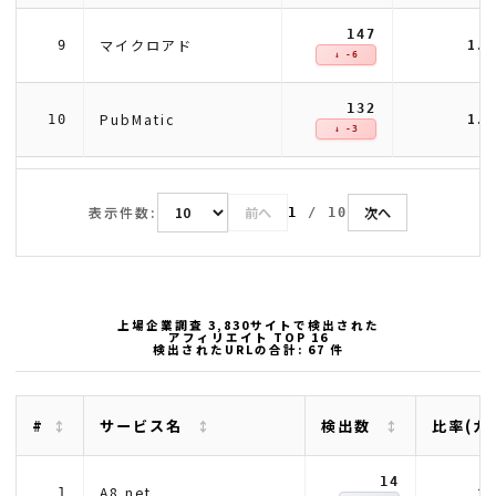
147
1.
マイクロアド
9
↓ -6
132
1.
PubMatic
10
↓ -3
表示件数:
前へ
次へ
1
/
10
上場企業調査 3,830サイトで検出された
アフィリエイト TOP 16
検出されたURLの合計: 67 件
#
サービス名
検出数
比率(カ
14
2
A8.net
1