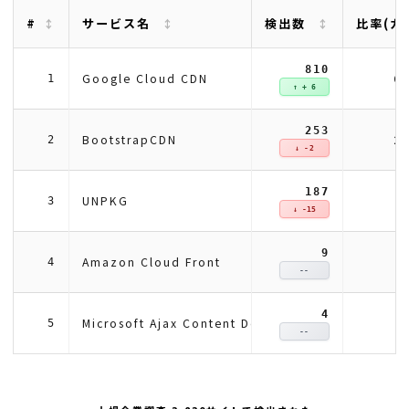
#
サービス名
検出数
比率(カ
810
6
Google Cloud CDN
1
↑ + 6
253
2
BootstrapCDN
2
↓ -2
187
1
UNPKG
3
↓ -15
9
Amazon Cloud Front
4
--
4
Microsoft Ajax Content Delivery Network
5
--