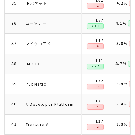
162
4.2%
IRポケット
35
↓ 
↓ -1
157
4.1%
ユーソナー
36
↑ +
↑ + 6
147
3.8%
マイクロアド
37
↓ 
↓ -6
141
3.7%
IM-UID
38
↑ +
↑ + 8
132
3.4%
PubMatic
39
↓ 
↓ -3
131
3.4%
X Developer Platform
40
↓ 
↓ -4
127
3.3%
Treasure AI
41
↓ 
↓ -2