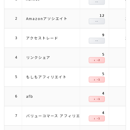
--
12
1
Amazonアソシエイト
2
--
9
1
アクセストレード
3
--
5
リンクシェア
4
↓ -2
5
もしもアフィリエイト
5
↓ -1
4
afb
6
↓ -1
4
バリューコマース アフィリエイト
7
↓ -1