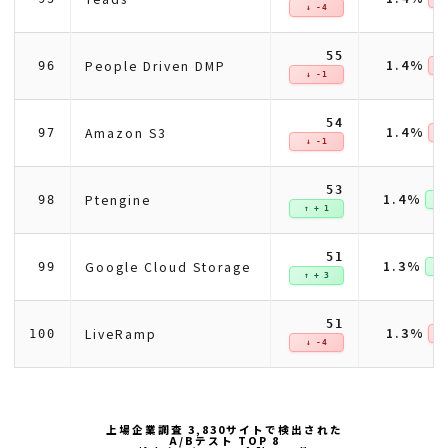
↓ -4
55
1.4%
People Driven DMP
96
↓ 
↓ -1
54
1.4%
Amazon S3
97
↓ 
↓ -1
53
1.4%
Ptengine
98
↑ +
↑ + 1
51
1.3%
Google Cloud Storage
99
↑ +
↑ + 3
51
1.3%
LiveRamp
100
↓ 
↓ -4
上場企業調査 3,830サイトで検出された
A/Bテスト TOP 8