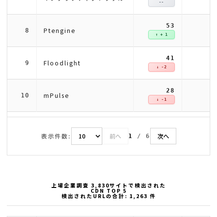
--
53
Ptengine
8
↑ + 1
41
Floodlight
9
↓ -2
28
mPulse
10
↓ -1
表示件数:
前へ
次へ
1
/
6
上場企業調査 3,830サイトで検出された
CDN TOP 5
検出されたURLの合計: 1,263 件