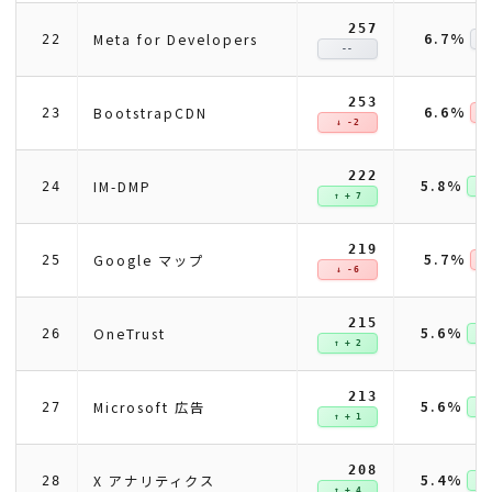
257
6.7%
Meta for Developers
22
--
253
6.6%
BootstrapCDN
23
↓ 
↓ -2
222
5.8%
IM-DMP
24
↑ +
↑ + 7
219
5.7%
Google マップ
25
↓ 
↓ -6
215
5.6%
OneTrust
26
↑ +
↑ + 2
213
5.6%
Microsoft 広告
27
↑ +
↑ + 1
208
5.4%
X アナリティクス
28
↑ +
↑ + 4