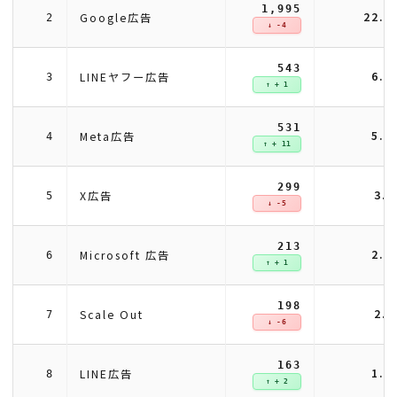
1,995
22.
Google広告
2
↓ -4
543
6.
LINEヤフー広告
3
↑ + 1
531
5.
Meta広告
4
↑ + 11
299
3.
X広告
5
↓ -5
213
2.
Microsoft 広告
6
↑ + 1
198
2.
Scale Out
7
↓ -6
163
1.
LINE広告
8
↑ + 2