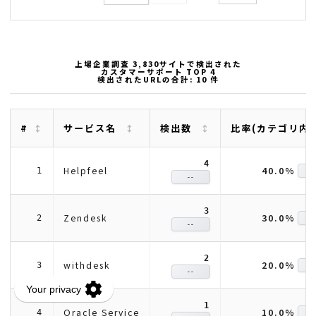
上場企業調査 3,830サイトで検出された
カスタマーサポート TOP 4
検出されたURLの合計: 10 件
#
サービス名
検出数
比率(カテゴリ内
4
40.0%
Helpfeel
1
-
--
3
30.0%
Zendesk
2
-
--
2
20.0%
withdesk
3
-
--
1
10.0%
Oracle Service
4
-