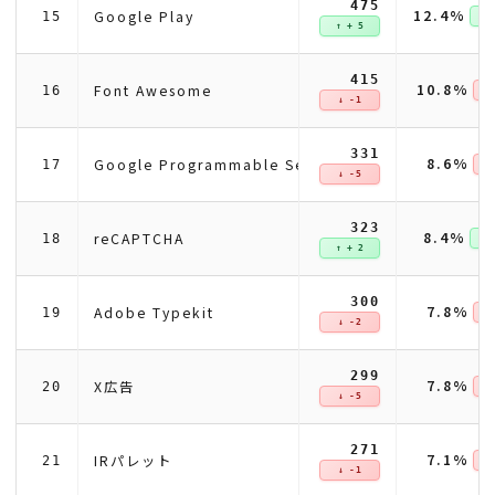
475
12.4%
Google Play
15
↑ +
↑ + 5
415
10.8%
Font Awesome
16
↓ 
↓ -1
331
8.6%
Google Programmable Search Engine
17
↓ 
↓ -5
323
8.4%
reCAPTCHA
18
↑ +
↑ + 2
300
7.8%
Adobe Typekit
19
↓ 
↓ -2
299
7.8%
X広告
20
↓ 
↓ -5
271
7.1%
IRパレット
21
↓ 
↓ -1