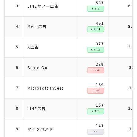
587
6.
LINEヤフー広告
3
↑ + 9
491
5.
Meta広告
4
↑ + 11
377
3.
X広告
5
↑ + 10
229
2.
Scale Out
6
↓ -4
169
1.
Microsoft Invest
7
↓ -4
167
1.
LINE広告
8
↑ + 5
141
1.
マイクロアド
9
--