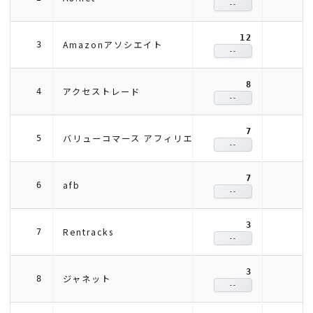
--
12
1
Amazonアソシエイト
3
--
8
アクセストレード
4
--
7
バリューコマース アフィリエイト
5
--
7
afb
6
--
3
Rentracks
7
--
3
ジャネット
8
--