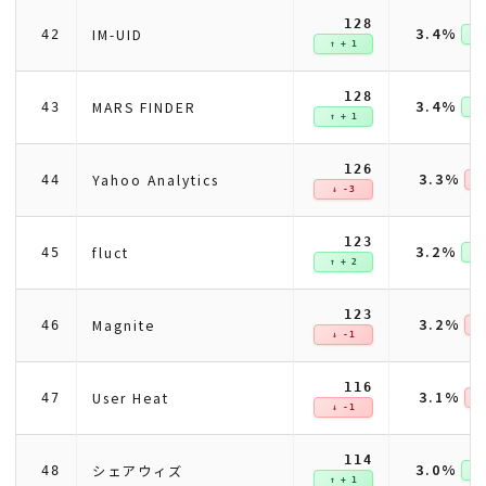
128
3.4%
IM-UID
42
↑ +
↑ + 1
128
3.4%
MARS FINDER
43
↑ +
↑ + 1
126
3.3%
Yahoo Analytics
44
↓ 
↓ -3
123
3.2%
fluct
45
↑ +
↑ + 2
123
3.2%
Magnite
46
↓ 
↓ -1
116
3.1%
User Heat
47
↓ 
↓ -1
114
3.0%
シェアウィズ
48
↑ +
↑ + 1