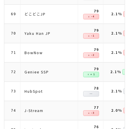
79
2.1%
どこどこJP
69
↓ 
↓ -4
79
2.1%
Yaku Han JP
70
↓ 
↓ -1
79
2.1%
BowNow
71
↓ 
↓ -2
79
2.1%
Geniee SSP
72
↑ +
↑ + 1
78
2.1%
HubSpot
73
--
77
2.0%
J-Stream
74
↓ 
↓ -3
76