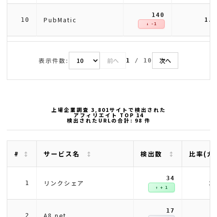
140
1.
PubMatic
10
↓ -1
表示件数:
前へ
次へ
1
/
10
上場企業調査 3,801サイトで検出された
アフィリエイト TOP 14
検出されたURLの合計: 98 件
#
サービス名
検出数
比率(カ
34
3
リンクシェア
1
↑ + 1
17
1
A8.net
2