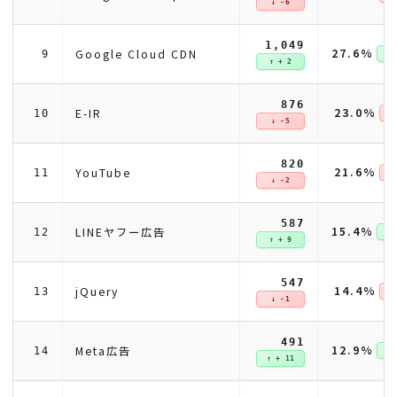
↓ -6
1,049
27.6%
Google Cloud CDN
9
↑ +
↑ + 2
876
23.0%
E-IR
10
↓ 
↓ -5
820
21.6%
YouTube
11
↓ 
↓ -2
587
15.4%
LINEヤフー広告
12
↑ +
↑ + 9
547
14.4%
jQuery
13
↓ 
↓ -1
491
12.9%
Meta広告
14
↑ +
↑ + 11