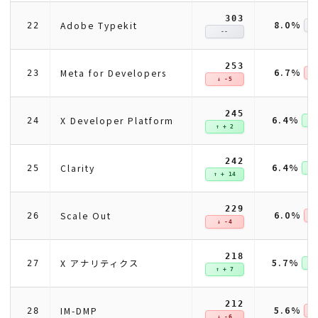
303
8.0%
Adobe Typekit
22
--
253
6.7%
Meta for Developers
23
↓ 
↓ -5
245
6.4%
X Developer Platform
24
↑ +
↑ + 2
242
6.4%
Clarity
25
↑ +
↑ + 14
229
6.0%
Scale Out
26
↓ 
↓ -4
218
5.7%
X アナリティクス
27
↑ +
↑ + 7
212
5.6%
IM-DMP
28
↓ 
↓ -6