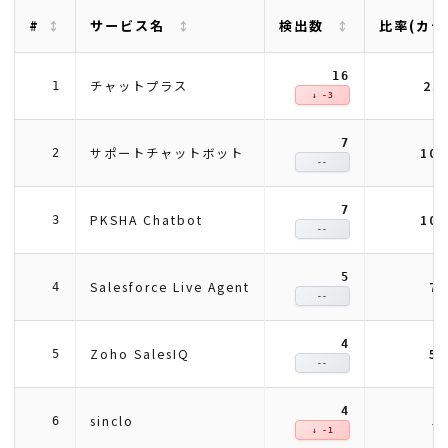
#
サービス名
検出数
比率(カテ
16
23
チャットプラス
1
↓ -3
7
10
サポートチャットボット
2
--
7
10
PKSHA Chatbot
3
--
5
7
Salesforce Live Agent
4
--
4
5
Zoho SalesIQ
5
--
4
5
sinclo
6
↓ -1