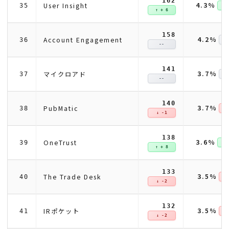
162
4.3%
User Insight
35
↑ +
↑ + 6
158
4.2%
Account Engagement
36
--
141
3.7%
マイクロアド
37
--
140
3.7%
PubMatic
38
↓ 
↓ -1
138
3.6%
OneTrust
39
↑ +
↑ + 8
133
3.5%
The Trade Desk
40
↓ 
↓ -2
132
3.5%
IRポケット
41
↓ 
↓ -2