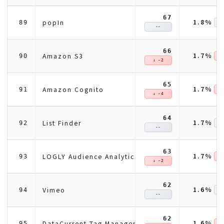
67
1.8%
popIn
89
--
66
1.7%
Amazon S3
90
↓ 
↓ -2
65
1.7%
Amazon Cognito
91
↓ 
↓ -4
64
1.7%
List Finder
92
--
63
1.7%
LOGLY Audience Analytics
93
↓ 
↓ -2
62
1.6%
Vimeo
94
--
62
1.6%
DataCurrent Tag Manager
95
↓ 