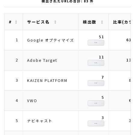
検出されたURLの合計: 83 件
#
サービス名
検出数
比率(カテ
51
61
Google オプティマイズ
1
--
11
13
Adobe Target
2
--
7
8.
KAIZEN PLATFORM
3
--
5
6.
VWO
4
--
3
3.
ナビキャスト
5
--