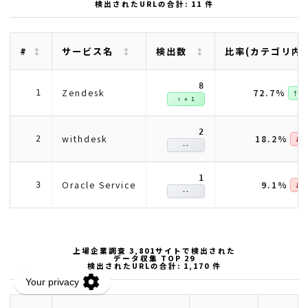
検出されたURLの合計: 11 件
#
サービス名
検出数
比率(カテゴリ内
8
72.7%
Zendesk
1
↑ + 2
↑ + 1
2
18.2%
withdesk
2
↓ -1
--
1
9.1%
Oracle Service
3
↓ -0
--
上場企業調査 3,801サイトで検出された
データ収集 TOP 29
検出されたURLの合計: 1,170 件