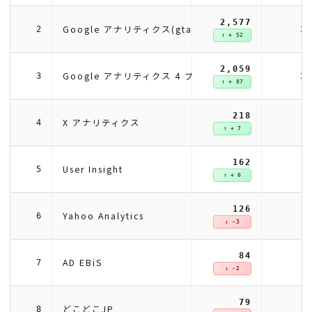
2,577
2
Google アナリティクス(gtag)
2
↑ + 52
2,059
2
Google アナリティクス 4 プロパティ
3
↑ + 87
218
X アナリティクス
4
↑ + 7
162
User Insight
5
↑ + 6
126
Yahoo Analytics
6
↓ -3
84
AD EBiS
7
↓ -2
79
どこどこJP
8