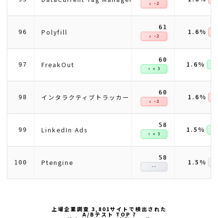
↓ -2
61
1.6%
Polyfill
96
↓ 
↓ -2
60
1.6%
FreakOut
97
↑ +
↑ + 3
60
1.6%
インタラクティブトラッカー
98
↓ 
↓ -2
58
1.5%
LinkedIn Ads
99
↑ +
↑ + 3
58
1.5%
Ptengine
100
--
上場企業調査 3,801サイトで検出された
A/Bテスト TOP 7