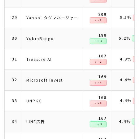
209
5.5%
Yahoo! タグマネージャー
29
↓ 
↓ -2
198
5.2%
YubinBango
30
↑ +
↑ + 1
187
4.9%
Treasure AI
31
↓ 
↓ -2
169
4.4%
Microsoft Invest
32
↓ 
↓ -4
168
4.4%
UNPKG
33
↓ 
↓ -6
167
4.4%
LINE広告
34
↑ +
↑ + 5