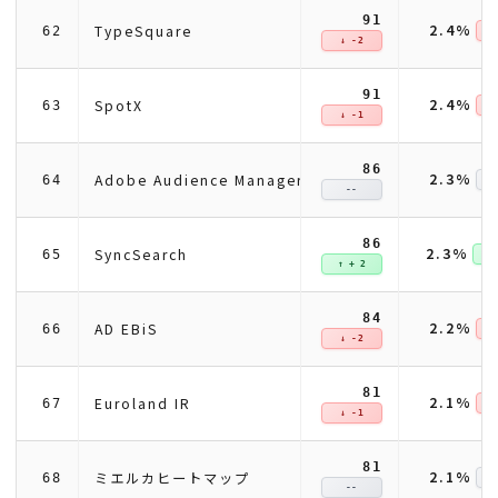
91
2.4%
TypeSquare
62
↓ 
↓ -2
91
2.4%
SpotX
63
↓ 
↓ -1
86
2.3%
Adobe Audience Manager
64
--
86
2.3%
SyncSearch
65
↑ +
↑ + 2
84
2.2%
AD EBiS
66
↓ 
↓ -2
81
2.1%
Euroland IR
67
↓ 
↓ -1
81
2.1%
ミエルカヒートマップ
68
--