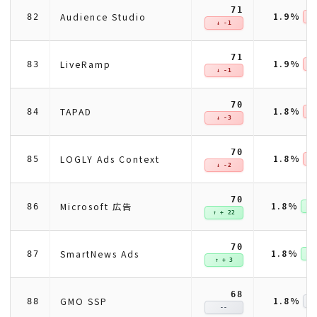
71
1.9%
Audience Studio
82
↓ 
↓ -1
71
1.9%
LiveRamp
83
↓ 
↓ -1
70
1.8%
TAPAD
84
↓ 
↓ -3
70
1.8%
LOGLY Ads Context
85
↓ 
↓ -2
70
1.8%
Microsoft 広告
86
↑ +
↑ + 22
70
1.8%
SmartNews Ads
87
↑ +
↑ + 3
68
1.8%
GMO SSP
88
--