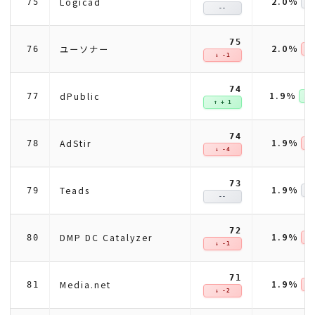
2.0%
Logicad
75
--
75
2.0%
ユーソナー
76
↓ 
↓ -1
74
1.9%
dPublic
77
↑ +
↑ + 1
74
1.9%
AdStir
78
↓ 
↓ -4
73
1.9%
Teads
79
--
72
1.9%
DMP DC Catalyzer
80
↓ 
↓ -1
71
1.9%
Media.net
81
↓ 
↓ -2