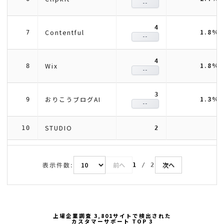
--
4
1.8%
Contentful
7
--
4
1.8%
Wix
8
--
3
1.3%
おりこうブログAI
9
--
STUDIO
10
2
表示件数:
前へ
次へ
1
/
2
上場企業調査 3,801サイトで検出された
カスタマーサポート TOP 3