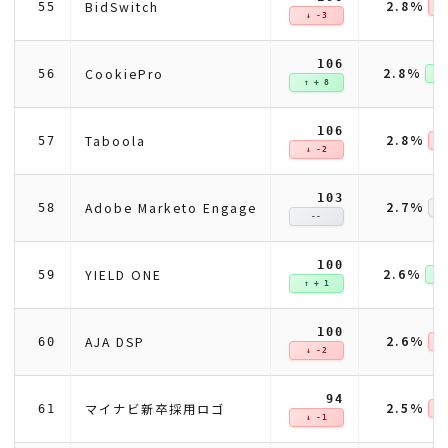
2.8%
BidSwitch
55
↓ 
↓ -3
106
2.8%
CookiePro
56
↑ +
↑ + 8
106
2.8%
Taboola
57
↓ 
↓ -2
103
2.7%
Adobe Marketo Engage
58
--
100
2.6%
YIELD ONE
59
↑ +
↑ + 1
100
2.6%
AJA DSP
60
↓ 
↓ -2
94
2.5%
マイナビ新卒採用ロゴ
61
↓ 
↓ -1