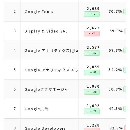
2,689
70.7%
Google Fonts
2
↑ +
↑ + 2
2,623
69.0%
Display & Video 360
3
↓ -2
2,577
67.8%
Google アナリティクス(gtag)
4
↑ +
↑ + 52
2,059
54.2%
Google アナリティクス 4 プロパティ
5
↑ +
↑ + 87
1,930
50.8%
Googleタグマネージャ
6
↑ +
↑ + 33
1,692
44.5%
Google広告
7
↑ +
↑ + 22
1,228
32.3%
Google Developers
8
↓ 