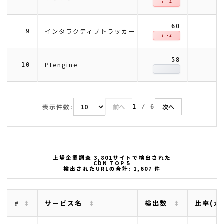
↓ -4
60
インタラクティブトラッカー
9
↓ -2
58
Ptengine
10
--
表示件数:
前へ
次へ
1
/
6
上場企業調査 3,801サイトで検出された
CDN TOP 5
検出されたURLの合計: 1,607 件
#
サービス名
検出数
比率(カ