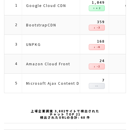
1,049
6
Google Cloud CDN
1
↑ + 2
359
2
BootstrapCDN
2
↓ -3
168
1
UNPKG
3
↓ -6
24
Amazon Cloud Front
4
↓ -2
7
Microsoft Ajax Content Delivery Network
5
--
上場企業調査 3,801サイトで検出された
チャット TOP 21
検出されたURLの合計: 68 件