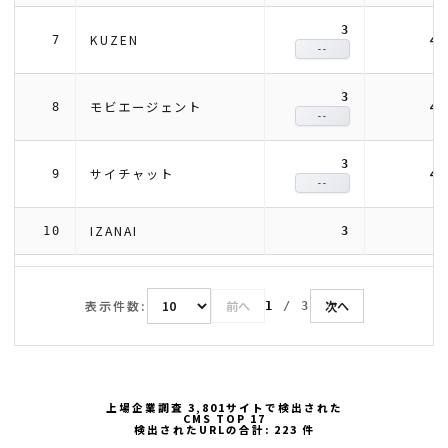
3
4
KUZEN
7
--
3
4
モビエージェント
8
--
3
4
サイチャット
9
--
IZANAI
10
3
表示件数:
前へ
次へ
1
/
3
上場企業調査 3,801サイトで検出された
CMS TOP 17
検出されたURLの合計: 223 件