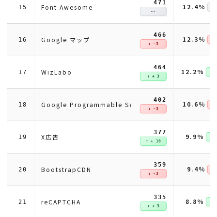
471
12.4%
Font Awesome
15
--
466
12.3%
Google マップ
16
↓ 
↓ -3
464
12.2%
WizLabo
17
↑ +
↑ + 3
402
10.6%
Google Programmable Search Engine
18
↓ 
↓ -3
377
9.9%
X広告
19
↑ +
↑ + 10
359
9.4%
BootstrapCDN
20
↓ 
↓ -3
335
8.8%
reCAPTCHA
21
↑ +
↑ + 3