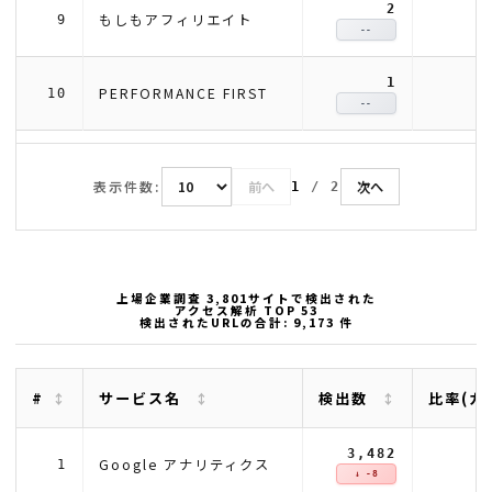
2
もしもアフィリエイト
9
--
1
PERFORMANCE FIRST
10
--
表示件数:
前へ
次へ
1
/
2
上場企業調査 3,801サイトで検出された
アクセス解析 TOP 53
検出されたURLの合計: 9,173 件
#
サービス名
検出数
比率(カ
3,482
3
Google アナリティクス
1
↓ -8