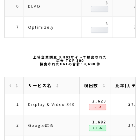
3
3.
DLPO
6
--
3
3.
Optimizely
7
--
上場企業調査 3,801サイトで検出された
広告 TOP 100
検出されたURLの合計: 9,698 件
#
サービス名
検出数
比率(カテ
2,623
27.
Display & Video 360
1
↓ -2
1,692
17.
Google広告
2
↑ + 22