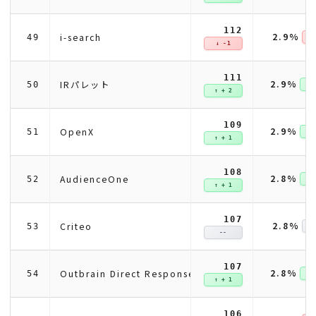
112
2.9%
i-search
49
↓ 
↓ -1
111
2.9%
IRパレット
50
↑ +
↑ + 2
109
2.9%
OpenX
51
↑ +
↑ + 1
108
2.8%
AudienceOne
52
↑ +
↑ + 1
107
2.8%
Criteo
53
--
107
2.8%
Outbrain Direct Response
54
↑ +
↑ + 1
106