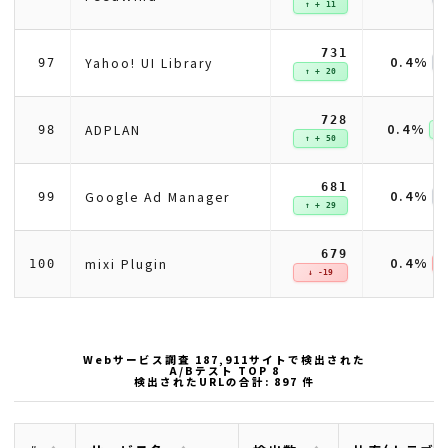
↑ + 11
731
0.4%
Yahoo! UI Library
97
↑ + 20
728
0.4%
ADPLAN
98
↑ 
↑ + 50
681
0.4%
Google Ad Manager
99
↑ + 29
679
0.4%
mixi Plugin
100
↓ 
↓ -19
Webサービス調査 187,911サイトで検出された
A/Bテスト TOP 8
検出されたURLの合計: 897 件