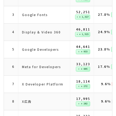
52,251
27.8%
Google Fonts
3
↑ 
↑ + 1,317
46,811
24.9%
Display & Video 360
4
↑ 
↑ + 1,515
44,641
23.8%
Google Developers
5
↑ 
↑ + 933
33,123
17.6%
Meta for Developers
6
↑ 
↑ + 605
18,114
9.6%
X Developer Platform
7
↓ 
↑ + 272
17,995
9.6%
X広告
8
↑ + 282