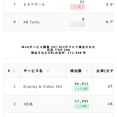
21
2.3%
ヒキアゲール
7
↓ -1
6
0.7%
AB Tasty
8
--
Webサービス調査 187,911サイトで検出された
広告 TOP 100
検出されたURLの合計: 171,848 件
#
サービス名
検出数
比率(カテ
46,811
27.
Display & Video 360
1
↑ + 1,515
17,995
10.
X広告
2
↑ + 282