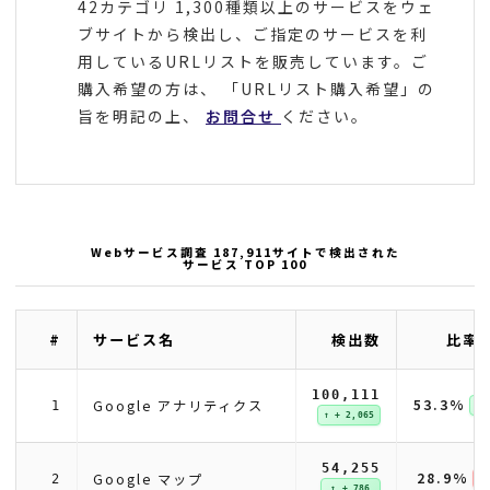
42カテゴリ 1,300種類以上のサービスをウェ
ブサイトから検出し、ご指定のサービスを利
用しているURLリストを販売しています。ご
購入希望の方は、 「URLリスト購入希望」の
旨を明記の上、
お問合せ
ください。
Webサービス調査 187,911サイトで検出された
サービス TOP 100
#
サービス名
検出数
比率(
100,111
53.3%
Google アナリティクス
1
↑ 
↑ + 2,065
54,255
28.9%
Google マップ
2
↓ 
↑ + 786