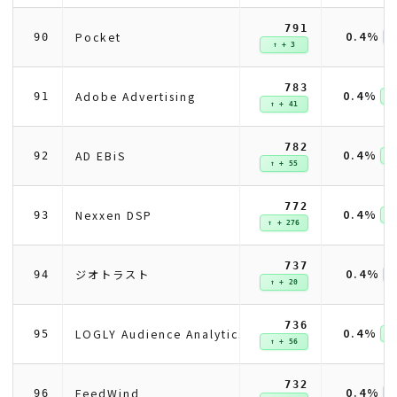
791
0.4%
Pocket
90
↑ + 3
783
0.4%
Adobe Advertising
91
↑ 
↑ + 41
782
0.4%
AD EBiS
92
↑ 
↑ + 55
772
0.4%
Nexxen DSP
93
↑ 
↑ + 276
737
0.4%
ジオトラスト
94
↑ + 20
736
0.4%
LOGLY Audience Analytics
95
↑ 
↑ + 56
732
0.4%
FeedWind
96