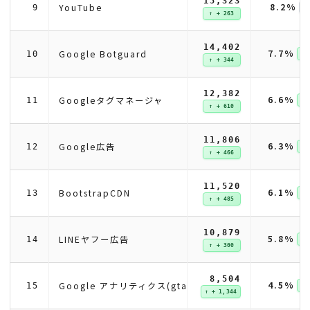
15,323
8.2%
YouTube
9
↑ + 263
14,402
7.7%
Google Botguard
10
↑ 
↑ + 344
12,382
6.6%
Googleタグマネージャ
11
↑ 
↑ + 610
11,806
6.3%
Google広告
12
↑ 
↑ + 466
11,520
6.1%
BootstrapCDN
13
↑ 
↑ + 485
10,879
5.8%
LINEヤフー広告
14
↑ 
↑ + 300
8,504
4.5%
Google アナリティクス(gtag)
15
↑ 
↑ + 1,344