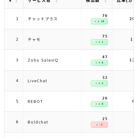
#
サービス名
検出数
比率(カテ
76
20
チャットプラス
1
↑ + 10
75
19
チャモ
2
↑ + 1
47
12
Zoho SalesIQ
3
↑ + 6
32
8
LiveChat
4
↑ + 2
26
6
REBOT
5
↑ + 8
25
6
Boldchat
6
↓ -2