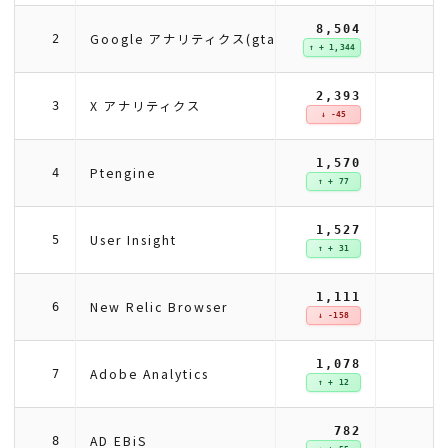
8,504
Google アナリティクス(gtag)
2
↑ + 1,344
2,393
X アナリティクス
3
↓ -45
1,570
Ptengine
4
↑ + 77
1,527
User Insight
5
↑ + 31
1,111
New Relic Browser
6
↓ -158
1,078
Adobe Analytics
7
↑ + 12
782
AD EBiS
8