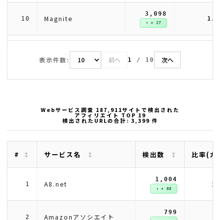
3,098
1.
Magnite
10
↑ + 27
表示件数:
前へ
次へ
1
/
10
Webサービス調査 187,911サイトで検出された
アフィリエイト TOP 19
検出されたURLの合計: 3,399 件
#
サービス名
検出数
比率(カ
1,004
2
A8.net
1
↑ + 88
799
2
Amazonアソシエイト
2