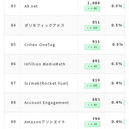
1,004
0.5%
A8.net
83
↑ 
↑ + 88
951
0.5%
ポリモフィックアドス
84
↑ 
↑ + 123
911
0.5%
Criteo OneTag
85
↑ + 13
891
0.5%
Infillion MediaMath
86
↑ 
↑ + 63
819
0.4%
Sizmek(Rocket Fuel)
87
↑ 
↑ + 252
803
0.4%
Account Engagement
88
↑ 
↑ + 82
799
0.4%
Amazonアソシエイト
89
↑ 
↑ + 34