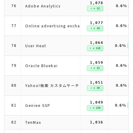
1,078
0.6%
Adobe Analytics
76
↑ + 12
1,077
0.6%
Online advertising exchange (Index Exchange)
77
↑ + 26
1,064
0.6%
User Heat
78
↑ 
↑ + 118
1,059
0.6%
Oracle Bluekai
79
↑ + 22
1,051
0.6%
Yahoo!検索 カスタムサーチ
80
↑ + 30
1,049
0.6%
Geniee SSP
81
↑ 
↑ + 120
TenMax
82
1,036