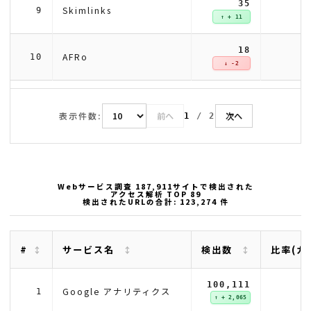
35
Skimlinks
9
↑ + 11
18
AFRo
10
↓ -2
表示件数:
前へ
次へ
1
/
2
Webサービス調査 187,911サイトで検出された
アクセス解析 TOP 89
検出されたURLの合計: 123,274 件
#
サービス名
検出数
比率(カ
100,111
8
Google アナリティクス
1
↑ + 2,065