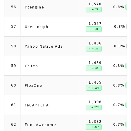
1,570
0.8%
Ptengine
56
↑ 
↑ + 77
1,527
0.8%
User Insight
57
↑ + 31
1,486
0.8%
Yahoo Native Ads
58
↑ + 29
1,459
0.8%
Criteo
59
↑ 
↑ + 62
1,455
0.8%
FlexOne
60
↑ 
↑ + 196
1,396
0.7%
reCAPTCHA
61
↑ 
↑ + 232
1,382
0.7%
Font Awesome
62
↑ 
↑ + 257