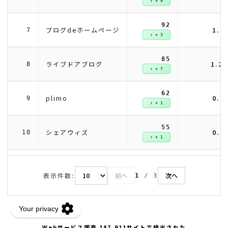
↑ + 9
92
1.4
ブログdeホームページ
7
↑ + 3
85
1.2
ライブドアブログ
8
↑ + 7
62
0.9
plimo
9
↑ + 1
55
0.8
シェアウィズ
10
↑ + 1
表示件数:
前へ
次へ
1
/
3
Webサービス調査 187,911サイトで検出された