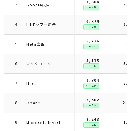
11,806
6.
Google広告
3
↑ + 466
10,879
6.
LINEヤフー広告
4
↑ + 300
5,736
3.
Meta広告
5
↑ + 223
5,115
3.
マイクロアド
6
↑ + 187
3,704
2.
fluct
7
↑ + 144
3,502
2.
OpenX
8
↑ + 214
3,243
1.
Microsoft Invest
9
↑ + 121