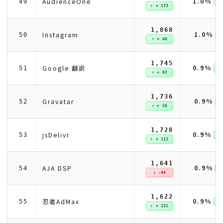
1.0%
AudienceOne
49
↑ 
↑ + 173
1,868
1.0%
Instagram
50
↑ + 40
1,745
0.9%
Google 翻訳
51
↑ 
↑ + 63
1,736
0.9%
Gravatar
52
↑ + 26
1,728
0.9%
jsDelivr
53
↑ 
↑ + 113
1,641
0.9%
AJA DSP
54
↓ 
↓ -44
1,622
0.9%
忍者AdMax
55
↑ 
↑ + 131