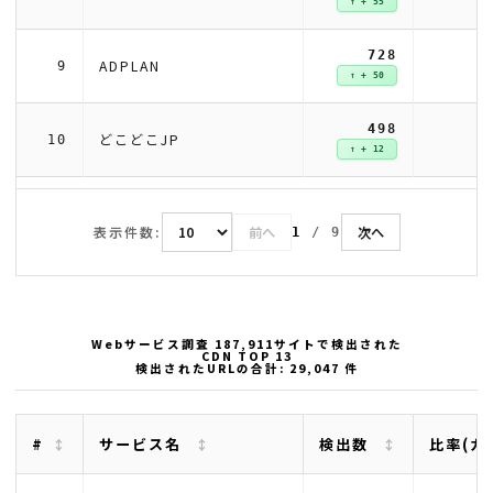
↑ + 55
728
ADPLAN
9
↑ + 50
498
どこどこJP
10
↑ + 12
表示件数:
前へ
次へ
1
/
9
Webサービス調査 187,911サイトで検出された
CDN TOP 13
検出されたURLの合計: 29,047 件
#
サービス名
検出数
比率(カ