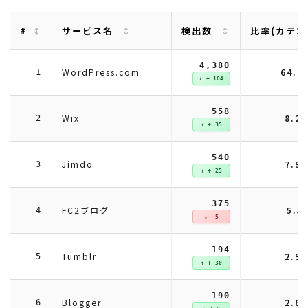
#
サービス名
検出数
比率(カテゴ
4,380
64.4
WordPress.com
1
↑ + 104
558
8.2
Wix
2
↑ + 35
540
7.9
Jimdo
3
↑ + 25
375
5.5
FC2ブログ
4
↓ -5
194
2.9
Tumblr
5
↑ + 30
190
2.8
Blogger
6