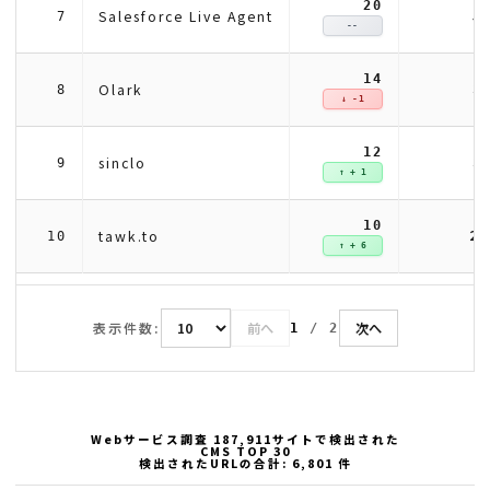
20
5
Salesforce Live Agent
7
--
14
3
Olark
8
↓ -1
12
3
sinclo
9
↑ + 1
10
2
tawk.to
10
↑ + 6
表示件数:
前へ
次へ
1
/
2
Webサービス調査 187,911サイトで検出された
CMS TOP 30
検出されたURLの合計: 6,801 件