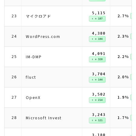
5,115
2.7%
マイクロアド
23
↑ 
↑ + 187
4,380
2.3%
WordPress.com
24
↑ 
↑ + 104
4,091
2.2%
IM-DMP
25
↑ 
↑ + 320
3,704
2.0%
fluct
26
↑ 
↑ + 144
3,502
1.9%
OpenX
27
↑ 
↑ + 214
3,243
1.7%
Microsoft Invest
28
↑ 
↑ + 121
3,180