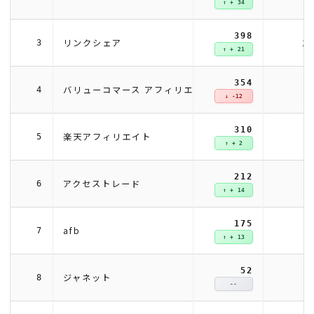
↑ + 34
398
1
リンクシェア
3
↑ + 21
354
1
バリューコマース アフィリエイト
4
↓ -12
310
楽天アフィリエイト
5
↑ + 2
212
アクセストレード
6
↑ + 14
175
afb
7
↑ + 13
52
ジャネット
8
--