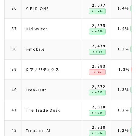
2,577
1.4%
YIELD ONE
36
↑ 
↑ + 241
2,575
1.4%
BidSwitch
37
↑ 
↑ + 248
2,479
1.3%
i-mobile
38
↑ 
↑ + 94
2,393
1.3%
X アナリティクス
39
↓ 
↓ -45
2,372
1.3%
FreakOut
40
↑ 
↑ + 212
2,320
1.2%
The Trade Desk
41
↑ 
↑ + 226
2,318
1.2%
Treasure AI
42
↑ 
↑ + 192