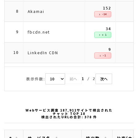
152
Akamai
8
↓ -14
34
fbcdn.net
9
↑ + 1
9
LinkedIn CDN
10
↓ -1
表示件数:
前へ
次へ
1
/
2
Webサービス調査 187,911サイトで検出された
チャット TOP 18
検出されたURLの合計: 378 件