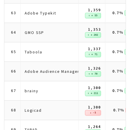
1,359
0.7%
Adobe Typekit
63
↑ 
↑ + 55
1,353
0.7%
GMO SSP
64
↑ 
↑ + 202
1,337
0.7%
Taboola
65
↑ 
↑ + 71
1,326
0.7%
Adobe Audience Manager
66
↑ 
↑ + 70
1,300
0.7%
brainy
67
↑ 
↑ + 211
1,300
0.7%
Logicad
68
↓ 
↓ -5
1,264
0.7%
TAPAD
69
↑ 