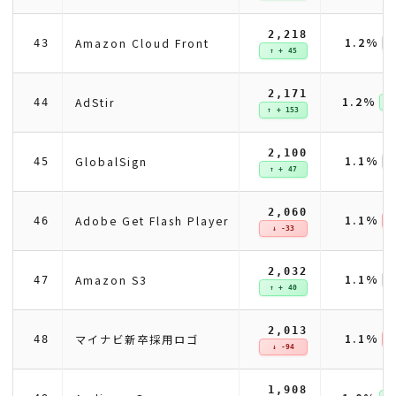
2,218
1.2%
Amazon Cloud Front
43
↑ + 45
2,171
1.2%
AdStir
44
↑ 
↑ + 153
2,100
1.1%
GlobalSign
45
↑ + 47
2,060
1.1%
Adobe Get Flash Player
46
↓ 
↓ -33
2,032
1.1%
Amazon S3
47
↑ + 40
2,013
1.1%
マイナビ新卒採用ロゴ
48
↓ 
↓ -94
1,908